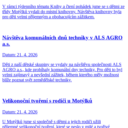
V rámci týdenního tématu Knihy a čtení pohádek jsme se s dětmi ze
třídy Motýlků vydali do místní knihovny. Návštěva knihovny byla
pro děti velmi příjemným a obohacujícím zážitkem.
Návštěva komunálních dnů techniky v ALS AGRO
a.s.
Datum:
21. 4. 2026
Děti z naší dětské skupiny se vydaly na návštěvu společnosti ALS
AGRO a.s., kde probíhaly komunální dny techniky. Pro děti to byl
velmi zajímavý a nevšední zážitek, během kterého měly možnost
blíže poznat svět zemědělské techniky.
Velikonoční tvoření s rodiči u Motýlků
Datum:
21. 4. 2026
U Motýlků jsme si společně s dětmi a jejich rodiči užili
příjemné velikonoční tvoření, které se neslo v milé a tvořivé