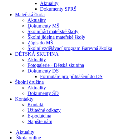
Aktuality
Dokumenty SPRŠ
Mateřská škola
Aktuality
Dokumenty MŠ
Školní řád mateřské školy
Školní jídelna mateřské školy
Zápis do MŠ
Školní vzdělávací program Barevná školka
DĚTSKÁ SKUPINA
Aktuality
Fotogalerie - Dětská skupina
Dokumenty DS
Formuláře pro přihlášení do DS
Školní družina
Aktuality
Dokumenty ŠD
Kontakty
Kontakt
Užitečné odkazy
E-podatelna
Napište nám
Aktuality
Škola online