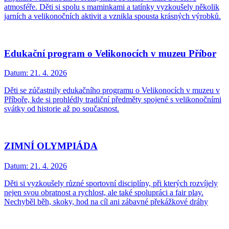
atmosféře. Děti si spolu s maminkami a tatínky vyzkoušely několik
jarních a velikonočních aktivit a vznikla spousta krásných výrobků.
Edukační program o Velikonocích v muzeu Příbor
Datum:
21. 4. 2026
Děti se zúčastnily edukačního programu o Velikonocích v muzeu v
Příboře, kde si prohlédly tradiční předměty spojené s velikonočními
svátky od historie až po současnost.
ZIMNÍ OLYMPIÁDA
Datum:
21. 4. 2026
Děti si vyzkoušely různé sportovní disciplíny, při kterých rozvíjely
nejen svou obratnost a rychlost, ale také spolupráci a fair play.
Nechyběl běh, skoky, hod na cíl ani zábavné překážkové dráhy