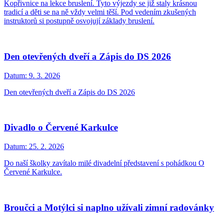
Kopřivnice na lekce bruslení. Tyto výjezdy se již staly krásnou
tradicí a děti se na ně vždy velmi těší. Pod vedením zkušených
instruktorů si postupně osvojují základy bruslení.
Den otevřených dveří a Zápis do DS 2026
Datum:
9. 3. 2026
Den otevřených dveří a Zápis do DS 2026
Divadlo o Červené Karkulce
Datum:
25. 2. 2026
Do naší školky zavítalo milé divadelní představení s pohádkou O
Červené Karkulce.
Broučci a Motýlci si naplno užívali zimní radovánky