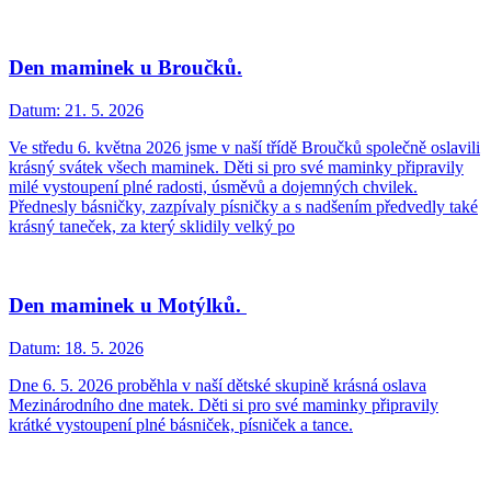
Den maminek u Broučků.
Datum:
21. 5. 2026
Ve středu 6. května 2026 jsme v naší třídě Broučků společně oslavili
krásný svátek všech maminek. Děti si pro své maminky připravily
milé vystoupení plné radosti, úsměvů a dojemných chvilek.
Přednesly básničky, zazpívaly písničky a s nadšením předvedly také
krásný taneček, za který sklidily velký po
Den maminek u Motýlků.
Datum:
18. 5. 2026
Dne 6. 5. 2026 proběhla v naší dětské skupině krásná oslava
Mezinárodního dne matek. Děti si pro své maminky připravily
krátké vystoupení plné básniček, písniček a tance.