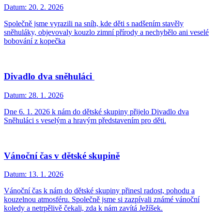
Datum:
20. 2. 2026
Společně jsme vyrazili na sníh, kde děti s nadšením stavěly
sněhuláky, objevovaly kouzlo zimní přírody a nechybělo ani veselé
bobování z kopečka
Divadlo dva sněhuláci
Datum:
28. 1. 2026
Dne 6. 1. 2026 k nám do dětské skupiny přijelo Divadlo dva
Sněhuláci s veselým a hravým představením pro děti.
Vánoční čas v dětské skupině
Datum:
13. 1. 2026
Vánoční čas k nám do dětské skupiny přinesl radost, pohodu a
kouzelnou atmosféru. Společně jsme si zazpívali známé vánoční
koledy a netrpělivě čekali, zda k nám zavítá Ježíšek.