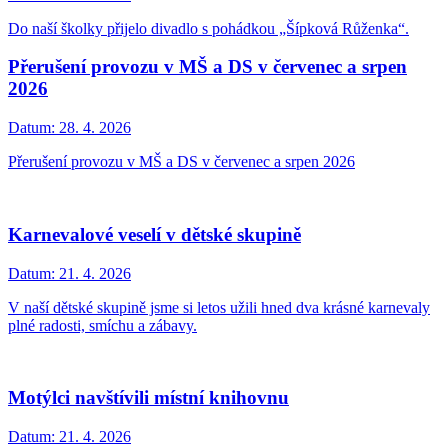
Do naší školky přijelo divadlo s pohádkou „Šípková Růženka“.
Přerušení provozu v MŠ a DS v červenec a srpen
2026
Datum:
28. 4. 2026
Přerušení provozu v MŠ a DS v červenec a srpen 2026
Karnevalové veselí v dětské skupině
Datum:
21. 4. 2026
V naší dětské skupině jsme si letos užili hned dva krásné karnevaly
plné radosti, smíchu a zábavy.
Motýlci navštívili místní knihovnu
Datum:
21. 4. 2026