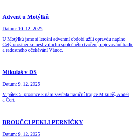
Advent u Motýlků
Datum:
10. 12. 2025
U Motýlků jsme si letošní adventní období užili opravdu naplno.
Celý prosinec se nesl v duchu společného tvoření, objevování tradic
a radostného očekávání Vánoc.
Mikuláš v DS
Datum:
9. 12. 2025
V pátek 5. prosince k nám zavítala tradiční trojice Mikuláš, Anděl
a Čert.
BROUČCI PEKLI PERNÍČKY
Datum:
9. 12. 2025