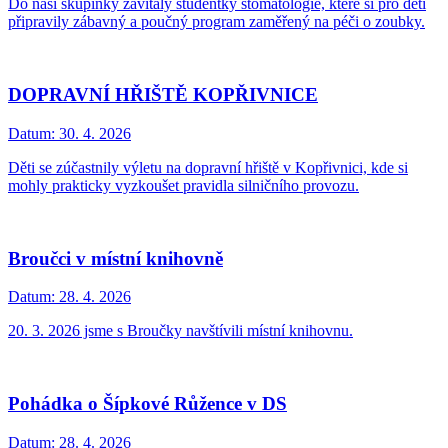
Do naši skupinky zavítaly studentky stomatologie, které si pro děti
připravily zábavný a poučný program zaměřený na péči o zoubky.
DOPRAVNÍ HŘIŠTĚ KOPŘIVNICE
Datum:
30. 4. 2026
Děti se zúčastnily výletu na dopravní hřiště v Kopřivnici, kde si
mohly prakticky vyzkoušet pravidla silničního provozu.
Broučci v místní knihovně
Datum:
28. 4. 2026
20. 3. 2026 jsme s Broučky navštívili místní knihovnu.
Pohádka o Šípkové Růžence v DS
Datum:
28. 4. 2026