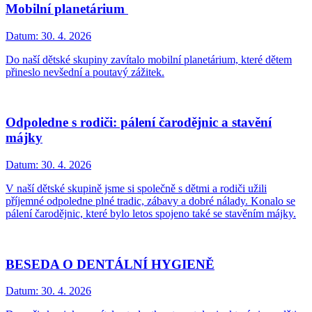
Mobilní planetárium
Datum:
30. 4. 2026
Do naší dětské skupiny zavítalo mobilní planetárium, které dětem
přineslo nevšední a poutavý zážitek.
Odpoledne s rodiči: pálení čarodějnic a stavění
májky
Datum:
30. 4. 2026
V naší dětské skupině jsme si společně s dětmi a rodiči užili
příjemné odpoledne plné tradic, zábavy a dobré nálady. Konalo se
pálení čarodějnic, které bylo letos spojeno také se stavěním májky.
BESEDA O DENTÁLNÍ HYGIENĚ
Datum:
30. 4. 2026