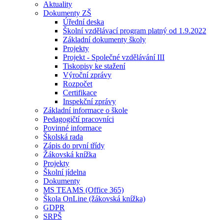
Aktuality
Dokumenty ZŠ
Úřední deska
Školní vzdělávací program platný od 1.9.2022
Základní dokumenty školy
Projekty
Projekt - Společné vzdělávání III
Tiskopisy ke stažení
Výroční zprávy
Rozpočet
Certifikace
Inspekční zprávy
Základní informace o škole
Pedagogičtí pracovníci
Povinné informace
Školská rada
Zápis do první třídy
Žákovská knížka
Projekty
Školní jídelna
Dokumenty
MS TEAMS (Office 365)
Škola OnLine (žákovská knížka)
GDPR
SRPŠ