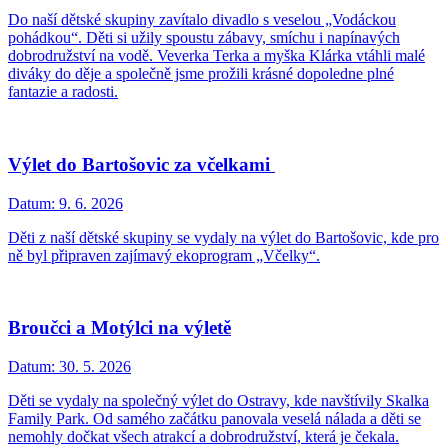
Do naší dětské skupiny zavítalo divadlo s veselou „Vodáckou
pohádkou“. Děti si užily spoustu zábavy, smíchu i napínavých
dobrodružství na vodě. Veverka Terka a myška Klárka vtáhli malé
diváky do děje a společně jsme prožili krásné dopoledne plné
fantazie a radosti.
Výlet do Bartošovic za včelkami
Datum:
9. 6. 2026
Děti z naší dětské skupiny se vydaly na výlet do Bartošovic, kde pro
ně byl připraven zajímavý ekoprogram „Včelky“.
Broučci a Motýlci na výletě
Datum:
30. 5. 2026
Děti se vydaly na společný výlet do Ostravy, kde navštívily Skalka
Family Park. Od samého začátku panovala veselá nálada a děti se
nemohly dočkat všech atrakcí a dobrodružství, která je čekala.