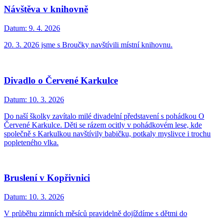
Návštěva v knihovně
Datum:
9. 4. 2026
20. 3. 2026 jsme s Broučky navštívili místní knihovnu.
Divadlo o Červené Karkulce
Datum:
10. 3. 2026
Do naší školky zavítalo milé divadelní představení s pohádkou O
Červené Karkulce. Děti se rázem ocitly v pohádkovém lese, kde
společně s Karkulkou navštívily babičku, potkaly myslivce i trochu
popleteného vlka.
Bruslení v Kopřivnici
Datum:
10. 3. 2026
V průběhu zimních měsíců pravidelně dojíždíme s dětmi do