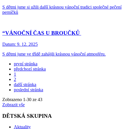
S dětmi jsme si užili další krásnou vánoční tradici společné pečení
perníčků
“VÁNOČNÍ ČAS U BROUČKŮ
Datum:
9. 12. 2025
S dětmi jsme ve třídě zahájili krásnou vánoční atmosféru.
první stránka
předchozí stránka
1
2
další stránka
poslední stránka
Zobrazeno
1
-
30
ze 43
Zobrazit vše
DĚTSKÁ SKUPINA
Aktuality