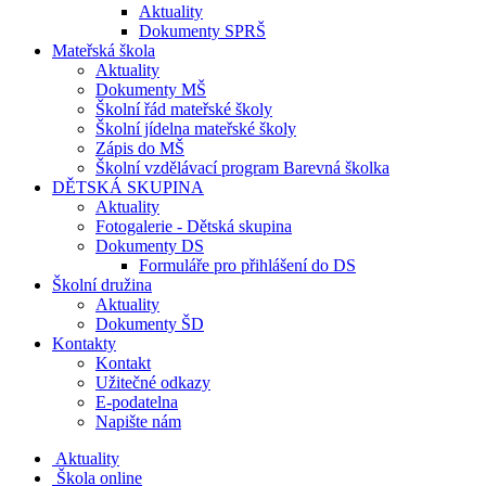
Aktuality
Dokumenty SPRŠ
Mateřská škola
Aktuality
Dokumenty MŠ
Školní řád mateřské školy
Školní jídelna mateřské školy
Zápis do MŠ
Školní vzdělávací program Barevná školka
DĚTSKÁ SKUPINA
Aktuality
Fotogalerie - Dětská skupina
Dokumenty DS
Formuláře pro přihlášení do DS
Školní družina
Aktuality
Dokumenty ŠD
Kontakty
Kontakt
Užitečné odkazy
E-podatelna
Napište nám
Aktuality
Škola online