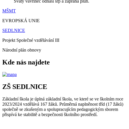
Svatý vavřinec odnáší srp a zapřahá pluh.
MŠMT
EVROPSKÁ UNIE
SEDLNICE
Projekt Společné vzdělávání III
Národní plán obnovy
Kde nás najdete
ZŠ SEDLNICE
Základní škola je úplná základní škola, ve které se ve školním roce
2023/2024 vzdělává 167 žáků. Průměrná naplněnost tříd (17 žáků)
společně se zkušeným a spolupracujícím pedagogickým sborem
přispívá ke stabilitě a bezpečnosti školního prostředí.