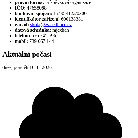
právní forma:
příspěvková organizace
IČO:
47658088
bankovní spojení:
154954122/0300
identifikátor zařízení:
600138381
e-mail:
skola@zs-sedlnice.cz
datová schránka:
mjcxkan
telefon:
556 745 596
mobil:
739 667 144
Aktuální počasí
dnes, pondělí 10. 8. 2026