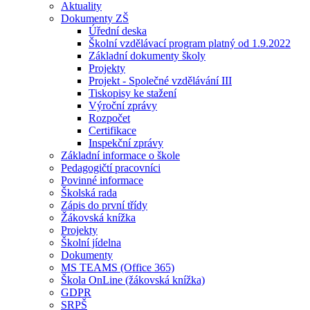
Aktuality
Dokumenty ZŠ
Úřední deska
Školní vzdělávací program platný od 1.9.2022
Základní dokumenty školy
Projekty
Projekt - Společné vzdělávání III
Tiskopisy ke stažení
Výroční zprávy
Rozpočet
Certifikace
Inspekční zprávy
Základní informace o škole
Pedagogičtí pracovníci
Povinné informace
Školská rada
Zápis do první třídy
Žákovská knížka
Projekty
Školní jídelna
Dokumenty
MS TEAMS (Office 365)
Škola OnLine (žákovská knížka)
GDPR
SRPŠ