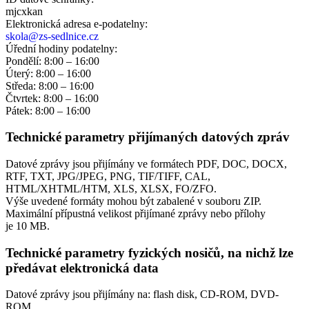
mjcxkan
Elektronická adresa e‑podatelny:
skola@zs-sedlnice.cz
Úřední hodiny podatelny:
Pondělí: 8:00 – 16:00
Úterý: 8:00 – 16:00
Středa: 8:00 – 16:00
Čtvrtek: 8:00 – 16:00
Pátek: 8:00 – 16:00
Technické parametry přijímaných datových zpráv
Datové zprávy jsou přijímány ve formátech
PDF, DOC, DOCX,
RTF, TXT, JPG/JPEG, PNG, TIF/TIFF, CAL,
HTML/XHTML/HTM, XLS, XLSX, FO/ZFO.
Výše uvedené formáty mohou být zabalené v souboru ZIP.
Maximální přípustná velikost přijímané zprávy nebo přílohy
je
10 MB
.
Technické parametry fyzických nosičů, na nichž lze
předávat elektronická data
Datové zprávy jsou přijímány na:
flash disk, CD-ROM, DVD-
ROM.