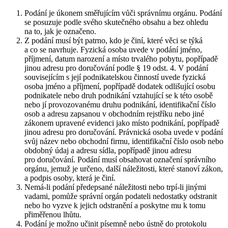
Podání je úkonem směřujícím vůči správnímu orgánu. Podání
se posuzuje podle svého skutečného obsahu a bez ohledu
na to, jak je označeno.
Z podání musí být patrno, kdo je činí, které věci se týká
a co se navrhuje. Fyzická osoba uvede v podání jméno,
příjmení, datum narození a místo trvalého pobytu, popřípadě
jinou adresu pro doručování podle § 19 odst. 4. V podání
souvisejícím s její podnikatelskou činností uvede fyzická
osoba jméno a příjmení, popřípadě dodatek odlišující osobu
podnikatele nebo druh podnikání vztahující se k této osobě
nebo jí provozovanému druhu podnikání, identifikační číslo
osob a adresu zapsanou v obchodním rejstříku nebo jiné
zákonem upravené evidenci jako místo podnikání, popřípadě
jinou adresu pro doručování. Právnická osoba uvede v podání
svůj název nebo obchodní firmu, identifikační číslo osob nebo
obdobný údaj a adresu sídla, popřípadě jinou adresu
pro doručování. Podání musí obsahovat označení správního
orgánu, jemuž je určeno, další náležitosti, které stanoví zákon,
a podpis osoby, která je činí.
Nemá-li podání předepsané náležitosti nebo trpí-li jinými
vadami, pomůže správní orgán podateli nedostatky odstranit
nebo ho vyzve k jejich odstranění a poskytne mu k tomu
přiměřenou lhůtu.
Podání je možno učinit písemně nebo ústně do protokolu