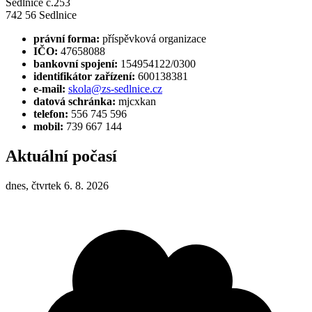
Sedlnice č.253
742 56 Sedlnice
právní forma:
příspěvková organizace
IČO:
47658088
bankovní spojení:
154954122/0300
identifikátor zařízení:
600138381
e-mail:
skola@zs-sedlnice.cz
datová schránka:
mjcxkan
telefon:
556 745 596
mobil:
739 667 144
Aktuální počasí
dnes, čtvrtek 6. 8. 2026