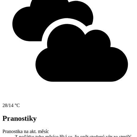
28/14 °C
Pranostiky
Pranostika na akt. měsíc
Z počátku toho měsíce říká se, že opět studený vítr ze strnišť