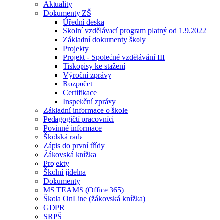
Aktuality
Dokumenty ZŠ
Úřední deska
Školní vzdělávací program platný od 1.9.2022
Základní dokumenty školy
Projekty
Projekt - Společné vzdělávání III
Tiskopisy ke stažení
Výroční zprávy
Rozpočet
Certifikace
Inspekční zprávy
Základní informace o škole
Pedagogičtí pracovníci
Povinné informace
Školská rada
Zápis do první třídy
Žákovská knížka
Projekty
Školní jídelna
Dokumenty
MS TEAMS (Office 365)
Škola OnLine (žákovská knížka)
GDPR
SRPŠ