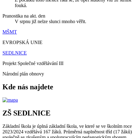
fouká.
Pranostika na akt. den
V srpnu již nelze slunci mnoho věřit.
MŠMT
EVROPSKÁ UNIE
SEDLNICE
Projekt Společné vzdělávání III
Národní plán obnovy
Kde nás najdete
ZŠ SEDLNICE
Základní škola je úplná základní škola, ve které se ve školním roce
2023/2024 vzdělává 167 žáků. Průměrná naplněnost tříd (17 žáků)
společně se zkušeným a spolupracujícím pedagogickým sborem