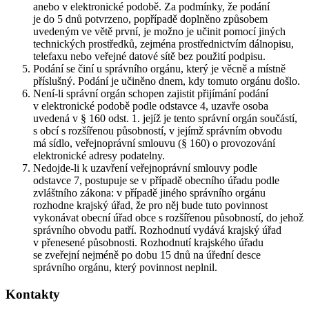
anebo v elektronické podobě. Za podmínky, že podání
je do 5 dnů potvrzeno, popřípadě doplněno způsobem
uvedeným ve větě první, je možno je učinit pomocí jiných
technických prostředků, zejména prostřednictvím dálnopisu,
telefaxu nebo veřejné datové sítě bez použití podpisu.
Podání se činí u správního orgánu, který je věcně a místně
příslušný. Podání je učiněno dnem, kdy tomuto orgánu došlo.
Není-li správní orgán schopen zajistit přijímání podání
v elektronické podobě podle odstavce 4, uzavře osoba
uvedená v § 160 odst. 1. jejíž je tento správní orgán součástí,
s obcí s rozšířenou působností, v jejímž správním obvodu
má sídlo, veřejnoprávní smlouvu (§ 160) o provozování
elektronické adresy podatelny.
Nedojde-li k uzavření veřejnoprávní smlouvy podle
odstavce 7, postupuje se v případě obecního úřadu podle
zvláštního zákona: v případě jiného správního orgánu
rozhodne krajský úřad, že pro něj bude tuto povinnost
vykonávat obecní úřad obce s rozšířenou působností, do jehož
správního obvodu patří. Rozhodnutí vydává krajský úřad
v přenesené působnosti. Rozhodnutí krajského úřadu
se zveřejní nejméně po dobu 15 dnů na úřední desce
správního orgánu, který povinnost neplnil.
Kontakty