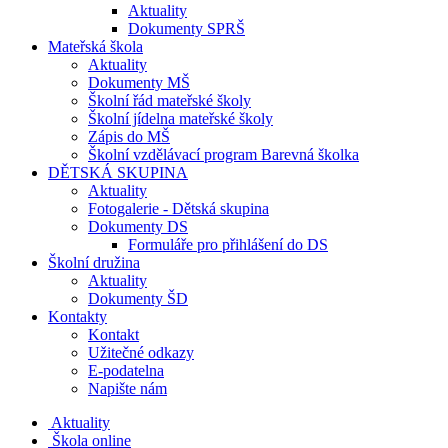
Aktuality
Dokumenty SPRŠ
Mateřská škola
Aktuality
Dokumenty MŠ
Školní řád mateřské školy
Školní jídelna mateřské školy
Zápis do MŠ
Školní vzdělávací program Barevná školka
DĚTSKÁ SKUPINA
Aktuality
Fotogalerie - Dětská skupina
Dokumenty DS
Formuláře pro přihlášení do DS
Školní družina
Aktuality
Dokumenty ŠD
Kontakty
Kontakt
Užitečné odkazy
E-podatelna
Napište nám
Aktuality
Škola online