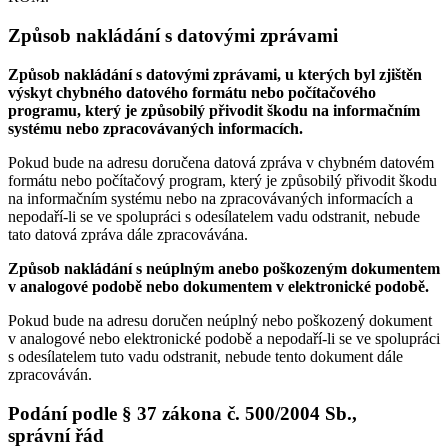
Způsob nakládání s datovými zprávami
Způsob nakládání s datovými zprávami, u kterých byl zjištěn
výskyt chybného datového formátu nebo počítačového
programu, který je způsobilý přivodit škodu na informačním
systému nebo zpracovávaných informacích.
Pokud bude na adresu doručena datová zpráva v chybném datovém
formátu nebo počítačový program, který je způsobilý přivodit škodu
na informačním systému nebo na zpracovávaných informacích a
nepodaří-li se ve spolupráci s odesílatelem vadu odstranit, nebude
tato datová zpráva dále zpracovávána.
Způsob nakládání s neúplným anebo poškozeným dokumentem
v analogové podobě nebo dokumentem v elektronické podobě.
Pokud bude na adresu doručen neúplný nebo poškozený dokument
v analogové nebo elektronické podobě a nepodaří-li se ve spolupráci
s odesílatelem tuto vadu odstranit, nebude tento dokument dále
zpracováván.
Podání podle § 37 zákona č. 500/2004 Sb.,
správní řád