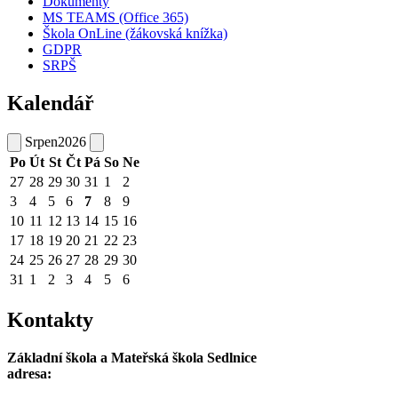
Dokumenty
MS TEAMS (Office 365)
Škola OnLine (žákovská knížka)
GDPR
SRPŠ
Kalendář
Srpen
2026
Po
Út
St
Čt
Pá
So
Ne
27
28
29
30
31
1
2
3
4
5
6
7
8
9
10
11
12
13
14
15
16
17
18
19
20
21
22
23
24
25
26
27
28
29
30
31
1
2
3
4
5
6
Kontakty
Základní škola a Mateřská škola Sedlnice
adresa: