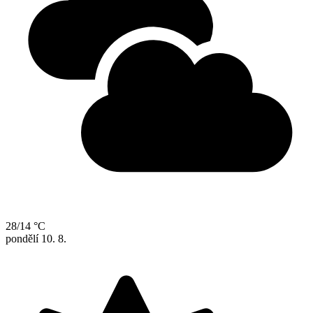
28/14 °C
pondělí
10. 8.