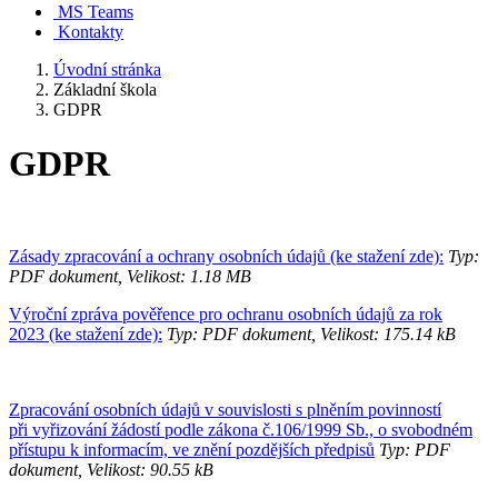
MS Teams
Kontakty
Úvodní stránka
Základní škola
GDPR
GDPR
Zásady zpracování a ochrany osobních údajů (ke stažení zde):
Typ:
PDF dokument, Velikost: 1.18 MB
Výroční zpráva pověřence pro ochranu osobních údajů za rok
2023 (ke stažení zde):
Typ: PDF dokument, Velikost: 175.14 kB
Zpracování osobních údajů v souvislosti s plněním povinností
při vyřizování žádostí podle zákona č.106/1999 Sb., o svobodném
přístupu k informacím, ve znění pozdějších předpisů
Typ: PDF
dokument, Velikost: 90.55 kB