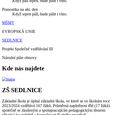
Když pálí srpen, bude pálit i víno.
Pranostika na akt. den
Když srpen pálí, bude pálit i víno.
MŠMT
EVROPSKÁ UNIE
SEDLNICE
Projekt Společné vzdělávání III
Národní plán obnovy
Kde nás najdete
ZŠ SEDLNICE
Základní škola je úplná základní škola, ve které se ve školním roce
2023/2024 vzdělává 167 žáků. Průměrná naplněnost tříd (17 žáků)
společně se zkušeným a spolupracujícím pedagogickým sborem
přispívá ke stabilitě a bezpečnosti školního prostředí.