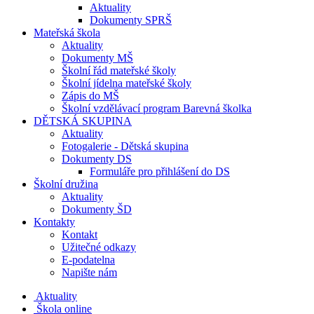
Aktuality
Dokumenty SPRŠ
Mateřská škola
Aktuality
Dokumenty MŠ
Školní řád mateřské školy
Školní jídelna mateřské školy
Zápis do MŠ
Školní vzdělávací program Barevná školka
DĚTSKÁ SKUPINA
Aktuality
Fotogalerie - Dětská skupina
Dokumenty DS
Formuláře pro přihlášení do DS
Školní družina
Aktuality
Dokumenty ŠD
Kontakty
Kontakt
Užitečné odkazy
E-podatelna
Napište nám
Aktuality
Škola online