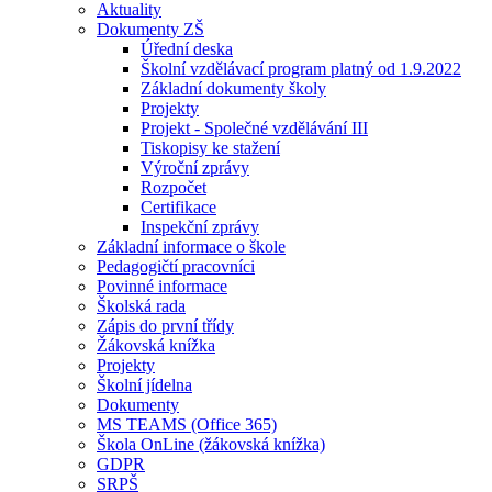
Aktuality
Dokumenty ZŠ
Úřední deska
Školní vzdělávací program platný od 1.9.2022
Základní dokumenty školy
Projekty
Projekt - Společné vzdělávání III
Tiskopisy ke stažení
Výroční zprávy
Rozpočet
Certifikace
Inspekční zprávy
Základní informace o škole
Pedagogičtí pracovníci
Povinné informace
Školská rada
Zápis do první třídy
Žákovská knížka
Projekty
Školní jídelna
Dokumenty
MS TEAMS (Office 365)
Škola OnLine (žákovská knížka)
GDPR
SRPŠ