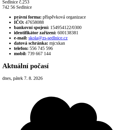
Sedlnice č.253
742 56 Sedlnice
právní forma:
příspěvková organizace
IČO:
47658088
bankovní spojení:
154954122/0300
identifikátor zařízení:
600138381
e-mail:
skola@zs-sedlnice.cz
datová schránka:
mjcxkan
telefon:
556 745 596
mobil:
739 667 144
Aktuální počasí
dnes, pátek 7. 8. 2026