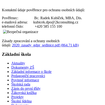
Kontaktní údaje pověřence pro ochranu osobních údajů:
Pověřenec: Bc. Radek Kubíček, MBA, Dis.
e-mailová adresa: kubicek.dpo@2kconsulting.cz
telefonní číslo: +420 585 155 100
Zásady zpracování a ochrany osobních
údajů:
2020_zasady_gdpr_sedlnice.pdf (864.71 kB)
Základní škola
Aktuality
Dokumenty ZŠ
Základní informace o škole
Pedagogičtí pracovníci
Povinné informace
Školská rada
Zápis do první třídy
Žákovská knížka
Projekty
Školní jídelna