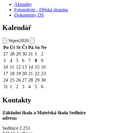
Aktuality
Fotogalerie - Dětská skupina
Dokumenty DS
Kalendář
Srpen
2026
Po
Út
St
Čt
Pá
So
Ne
27
28
29
30
31
1
2
3
4
5
6
7
8
9
10
11
12
13
14
15
16
17
18
19
20
21
22
23
24
25
26
27
28
29
30
31
1
2
3
4
5
6
Kontakty
Základní škola a Mateřská škola Sedlnice
adresa:
Sedlnice č.253