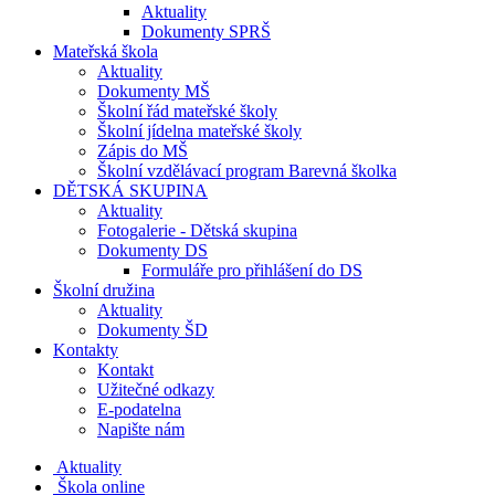
Aktuality
Dokumenty SPRŠ
Mateřská škola
Aktuality
Dokumenty MŠ
Školní řád mateřské školy
Školní jídelna mateřské školy
Zápis do MŠ
Školní vzdělávací program Barevná školka
DĚTSKÁ SKUPINA
Aktuality
Fotogalerie - Dětská skupina
Dokumenty DS
Formuláře pro přihlášení do DS
Školní družina
Aktuality
Dokumenty ŠD
Kontakty
Kontakt
Užitečné odkazy
E-podatelna
Napište nám
Aktuality
Škola online