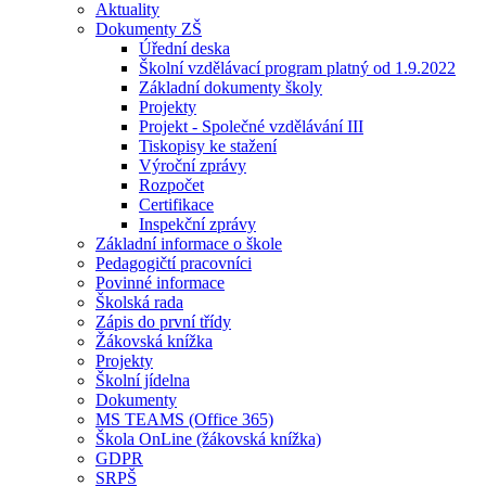
Aktuality
Dokumenty ZŠ
Úřední deska
Školní vzdělávací program platný od 1.9.2022
Základní dokumenty školy
Projekty
Projekt - Společné vzdělávání III
Tiskopisy ke stažení
Výroční zprávy
Rozpočet
Certifikace
Inspekční zprávy
Základní informace o škole
Pedagogičtí pracovníci
Povinné informace
Školská rada
Zápis do první třídy
Žákovská knížka
Projekty
Školní jídelna
Dokumenty
MS TEAMS (Office 365)
Škola OnLine (žákovská knížka)
GDPR
SRPŠ