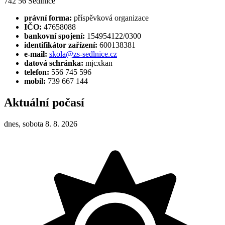
742 56 Sedlnice
právní forma:
příspěvková organizace
IČO:
47658088
bankovní spojení:
154954122/0300
identifikátor zařízení:
600138381
e-mail:
skola@zs-sedlnice.cz
datová schránka:
mjcxkan
telefon:
556 745 596
mobil:
739 667 144
Aktuální počasí
dnes, sobota 8. 8. 2026