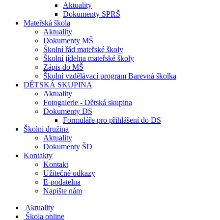
Aktuality
Dokumenty SPRŠ
Mateřská škola
Aktuality
Dokumenty MŠ
Školní řád mateřské školy
Školní jídelna mateřské školy
Zápis do MŠ
Školní vzdělávací program Barevná školka
DĚTSKÁ SKUPINA
Aktuality
Fotogalerie - Dětská skupina
Dokumenty DS
Formuláře pro přihlášení do DS
Školní družina
Aktuality
Dokumenty ŠD
Kontakty
Kontakt
Užitečné odkazy
E-podatelna
Napište nám
Aktuality
Škola online