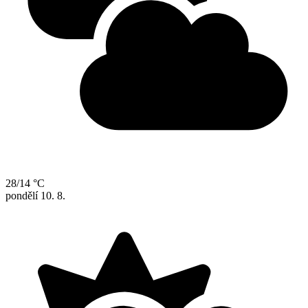
28/14 °C
pondělí
10. 8.