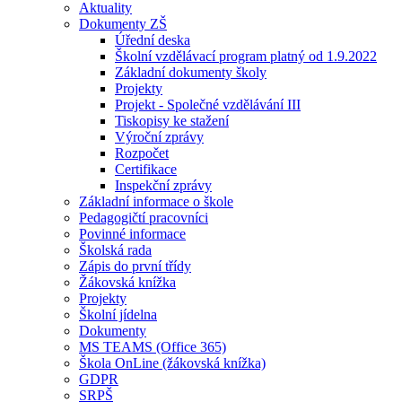
Aktuality
Dokumenty ZŠ
Úřední deska
Školní vzdělávací program platný od 1.9.2022
Základní dokumenty školy
Projekty
Projekt - Společné vzdělávání III
Tiskopisy ke stažení
Výroční zprávy
Rozpočet
Certifikace
Inspekční zprávy
Základní informace o škole
Pedagogičtí pracovníci
Povinné informace
Školská rada
Zápis do první třídy
Žákovská knížka
Projekty
Školní jídelna
Dokumenty
MS TEAMS (Office 365)
Škola OnLine (žákovská knížka)
GDPR
SRPŠ