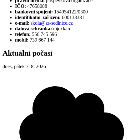
právní forma:
příspěvková organizace
IČO:
47658088
bankovní spojení:
154954122/0300
identifikátor zařízení:
600138381
e-mail:
skola@zs-sedlnice.cz
datová schránka:
mjcxkan
telefon:
556 745 596
mobil:
739 667 144
Aktuální počasí
dnes, pátek 7. 8. 2026