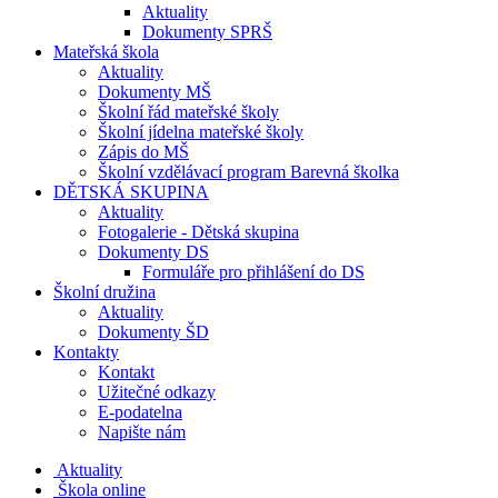
Aktuality
Dokumenty SPRŠ
Mateřská škola
Aktuality
Dokumenty MŠ
Školní řád mateřské školy
Školní jídelna mateřské školy
Zápis do MŠ
Školní vzdělávací program Barevná školka
DĚTSKÁ SKUPINA
Aktuality
Fotogalerie - Dětská skupina
Dokumenty DS
Formuláře pro přihlášení do DS
Školní družina
Aktuality
Dokumenty ŠD
Kontakty
Kontakt
Užitečné odkazy
E-podatelna
Napište nám
Aktuality
Škola online