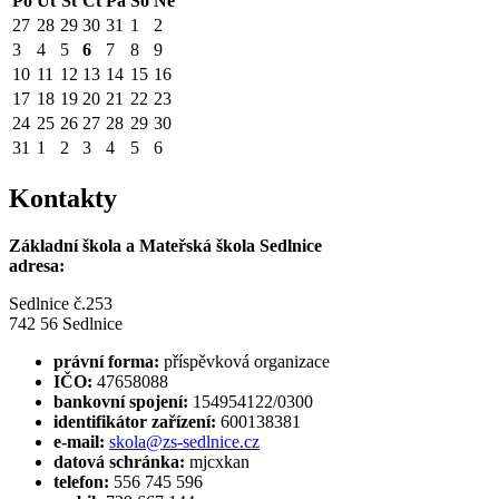
Po
Út
St
Čt
Pá
So
Ne
27
28
29
30
31
1
2
3
4
5
6
7
8
9
10
11
12
13
14
15
16
17
18
19
20
21
22
23
24
25
26
27
28
29
30
31
1
2
3
4
5
6
Kontakty
Základní škola a Mateřská škola Sedlnice
adresa:
Sedlnice č.253
742 56 Sedlnice
právní forma:
příspěvková organizace
IČO:
47658088
bankovní spojení:
154954122/0300
identifikátor zařízení:
600138381
e-mail:
skola@zs-sedlnice.cz
datová schránka:
mjcxkan
telefon:
556 745 596