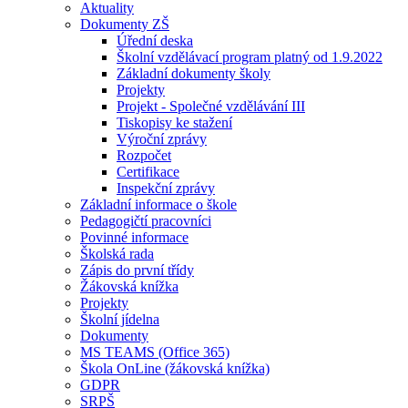
Aktuality
Dokumenty ZŠ
Úřední deska
Školní vzdělávací program platný od 1.9.2022
Základní dokumenty školy
Projekty
Projekt - Společné vzdělávání III
Tiskopisy ke stažení
Výroční zprávy
Rozpočet
Certifikace
Inspekční zprávy
Základní informace o škole
Pedagogičtí pracovníci
Povinné informace
Školská rada
Zápis do první třídy
Žákovská knížka
Projekty
Školní jídelna
Dokumenty
MS TEAMS (Office 365)
Škola OnLine (žákovská knížka)
GDPR
SRPŠ