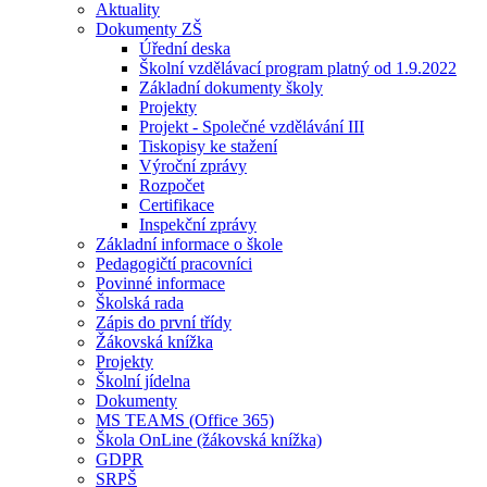
Aktuality
Dokumenty ZŠ
Úřední deska
Školní vzdělávací program platný od 1.9.2022
Základní dokumenty školy
Projekty
Projekt - Společné vzdělávání III
Tiskopisy ke stažení
Výroční zprávy
Rozpočet
Certifikace
Inspekční zprávy
Základní informace o škole
Pedagogičtí pracovníci
Povinné informace
Školská rada
Zápis do první třídy
Žákovská knížka
Projekty
Školní jídelna
Dokumenty
MS TEAMS (Office 365)
Škola OnLine (žákovská knížka)
GDPR
SRPŠ