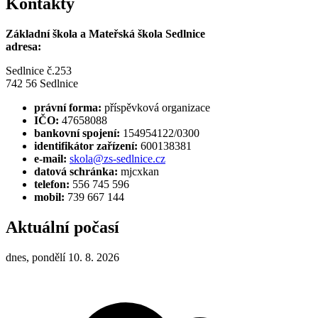
Kontakty
Základní škola a Mateřská škola Sedlnice
adresa:
Sedlnice č.253
742 56 Sedlnice
právní forma:
příspěvková organizace
IČO:
47658088
bankovní spojení:
154954122/0300
identifikátor zařízení:
600138381
e-mail:
skola@zs-sedlnice.cz
datová schránka:
mjcxkan
telefon:
556 745 596
mobil:
739 667 144
Aktuální počasí
dnes, pondělí 10. 8. 2026