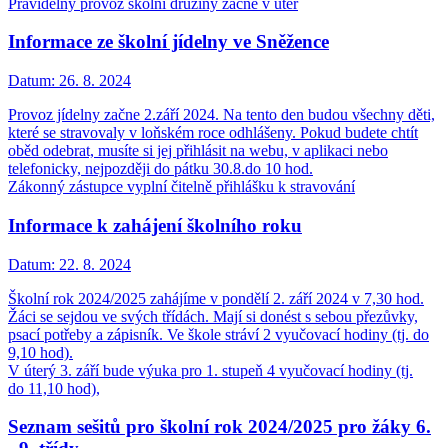
Pravidelný provoz školní družiny začne v úter
Informace ze školní jídelny ve Sněžence
Datum:
26. 8. 2024
Provoz jídelny začne 2.září 2024. Na tento den budou všechny děti,
které se stravovaly v loňském roce odhlášeny. Pokud budete chtít
oběd odebrat, musíte si jej přihlásit na webu, v aplikaci nebo
telefonicky, nejpozději do pátku 30.8.do 10 hod.
Zákonný zástupce vyplní čitelně přihlášku k stravování
Informace k zahájení školního roku
Datum:
22. 8. 2024
Školní rok 2024/2025 zahájíme v pondělí 2. září 2024 v 7,30 hod.
Žáci se sejdou ve svých třídách. Mají si donést s sebou přezůvky,
psací potřeby a zápisník. Ve škole stráví 2 vyučovací hodiny (tj. do
9,10 hod).
V úterý 3. září bude výuka pro 1. stupeň 4 vyučovací hodiny (tj.
do 11,10 hod),
Seznam sešitů pro školní rok 2024/2025 pro žáky 6.