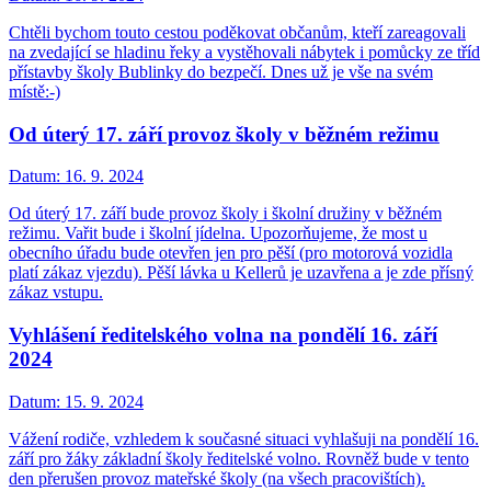
Chtěli bychom touto cestou poděkovat občanům, kteří zareagovali
na zvedající se hladinu řeky a vystěhovali nábytek i pomůcky ze tříd
přístavby školy Bublinky do bezpečí. Dnes už je vše na svém
místě:-)
Od úterý 17. září provoz školy v běžném režimu
Datum:
16. 9. 2024
Od úterý 17. září bude provoz školy i školní družiny v běžném
režimu. Vařit bude i školní jídelna. Upozorňujeme, že most u
obecního úřadu bude otevřen jen pro pěší (pro motorová vozidla
platí zákaz vjezdu). Pěší lávka u Kellerů je uzavřena a je zde přísný
zákaz vstupu.
Vyhlášení ředitelského volna na pondělí 16. září
2024
Datum:
15. 9. 2024
Vážení rodiče, vzhledem k současné situaci vyhlašuji na pondělí 16.
září pro žáky základní školy ředitelské volno. Rovněž bude v tento
den přerušen provoz mateřské školy (na všech pracovištích).