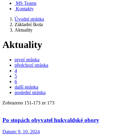
MS Teams
Kontakty
Úvodní stránka
Základní škola
Aktuality
Aktuality
první stránka
předchozí stránka
4
5
6
další stránka
poslední stránka
Zobrazeno
151
-
173
ze 173
Po stopách obyvatel hukvaldské obory
Datum:
9. 10. 2024