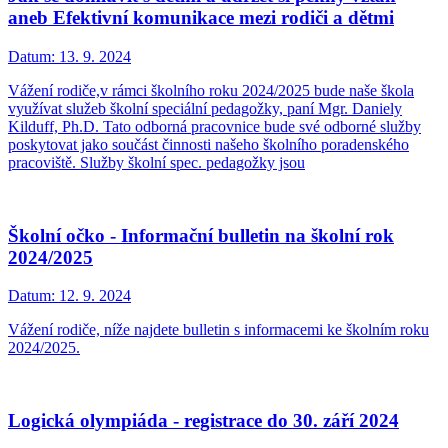
aneb Efektivní komunikace mezi rodiči a dětmi
Datum:
13. 9. 2024
Vážení rodiče,v rámci školního roku 2024/2025 bude naše škola
využívat služeb školní speciální pedagožky, paní Mgr. Daniely
Kilduff, Ph.D. Tato odborná pracovnice bude své odborné služby
poskytovat jako součást činnosti našeho školního poradenského
pracoviště. Služby školní spec. pedagožky jsou
Školní očko - Informační bulletin na školní rok
2024/2025
Datum:
12. 9. 2024
Vážení rodiče, níže najdete bulletin s informacemi ke školním roku
2024/2025.
Logická olympiáda - registrace do 30. září 2024