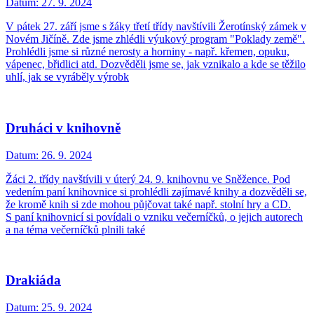
Datum:
27. 9. 2024
V pátek 27. září jsme s žáky třetí třídy navštívili Žerotínský zámek v
Novém Jičíně. Zde jsme zhlédli výukový program "Poklady země".
Prohlédli jsme si různé nerosty a horniny - např. křemen, opuku,
vápenec, břidlici atd. Dozvěděli jsme se, jak vznikalo a kde se těžilo
uhlí, jak se vyráběly výrobk
Druháci v knihovně
Datum:
26. 9. 2024
Žáci 2. třídy navštívili v úterý 24. 9. knihovnu ve Sněžence. Pod
vedením paní knihovnice si prohlédli zajímavé knihy a dozvěděli se,
že kromě knih si zde mohou půjčovat také např. stolní hry a CD.
S paní knihovnicí si povídali o vzniku večerníčků, o jejich autorech
a na téma večerníčků plnili také
Drakiáda
Datum:
25. 9. 2024