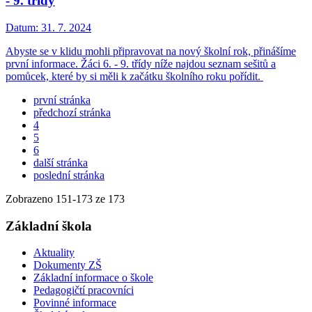
- 9. třídy
Datum:
31. 7. 2024
Abyste se v klidu mohli připravovat na nový školní rok, přinášíme
první informace. Žáci 6. - 9. třídy níže najdou seznam sešitů a
pomůcek, které by si měli k začátku školního roku pořídit.
první stránka
předchozí stránka
4
5
6
další stránka
poslední stránka
Zobrazeno
151
-
173
ze 173
Základní škola
Aktuality
Dokumenty ZŠ
Základní informace o škole
Pedagogičtí pracovníci
Povinné informace