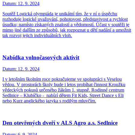
Datum:
12. 9. 2024
Soutěž Logická olympiáda je unikátní tím, že v ní o úspěchu
rozhoduje logické uvažování, pohotovost, představivost a rychlost
úsudku; namísto získaných znalostí a vědomostí. Účast v soutěži je
mimo jiné dalším ze způsobů, jak rozpoznat u dětí nadání a umožnit
tak rozvoj jejich individuálních vloh.
Nabídka volnočasových aktivit
Datum:
12. 9. 2024
I v letošním školním roce pokračujeme ve spolupráci s Veselou
vědou. V prostorách školy bude i letos probíhat činnost Kroužku
vědeckých pokusů určeného žákům 1. stupně. Rodinné centrum
Sedlnice – Klubíčko - nabízí dětem Fit Kids, Street Dance s Eli
nebo Kurz anglického jazyka s rodilým mluvčím.
Den otevřených dveří v ALS Agro a.s. Sedlnice
Datum:
6. 9. 2024