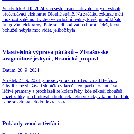
Ve čtvrtek 3. 10. 2024 žáci šesté, osmé a deváté třídy navštívili
přečerpávací elektrárnu Dlouhé stráně. Na začátku exkurze měli
možnost zhlédnout video ve virtuální realitě, které jim přiblížilo
fungování elektrárny. Poté se jeli podívat na horní nádrž, která
bohužel nebyla moc vidět, jelikož byla
Vlastivědná výprava páťáků – Zbrašovské
aragonitové jeskyně, Hranická propast
Datum:
28. 9. 2024
V pátek 27. 9. 2024 jsme se vypravili do Teplic nad Bečvou.
Chvíli jsme si užívali sluníčko v lázeňském parku, ochutnávali
léčivé prameny a procházeli se kolem řeky, kde někteří zkoušeli
házet žabky, jiní budovali chodníček nebo věžičky z kamínků. Poté
jsme se odebrali do budovy jeskyní
Poklady země a třeťáci