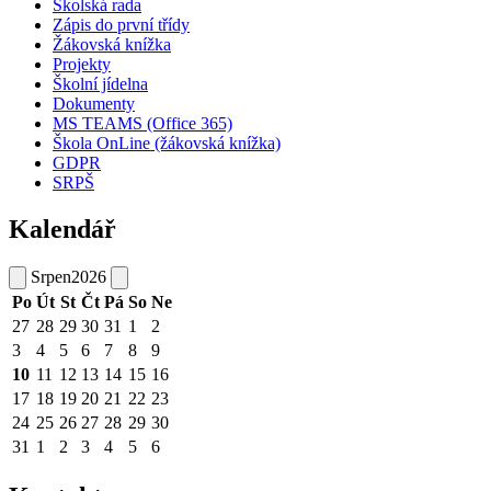
Školská rada
Zápis do první třídy
Žákovská knížka
Projekty
Školní jídelna
Dokumenty
MS TEAMS (Office 365)
Škola OnLine (žákovská knížka)
GDPR
SRPŠ
Kalendář
Srpen
2026
Po
Út
St
Čt
Pá
So
Ne
27
28
29
30
31
1
2
3
4
5
6
7
8
9
10
11
12
13
14
15
16
17
18
19
20
21
22
23
24
25
26
27
28
29
30
31
1
2
3
4
5
6