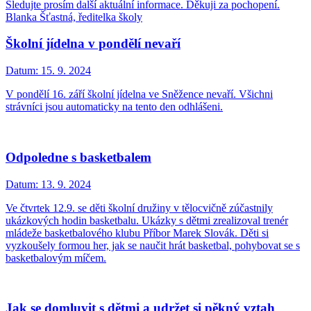
Sledujte prosím další aktuální informace. Děkuji za pochopení.
Blanka Šťastná, ředitelka školy
Školní jídelna v pondělí nevaří
Datum:
15. 9. 2024
V pondělí 16. září školní jídelna ve Sněžence nevaří. Všichni
strávníci jsou automaticky na tento den odhlášeni.
Odpoledne s basketbalem
Datum:
13. 9. 2024
Ve čtvrtek 12.9. se děti školní družiny v tělocvičně zúčastnily
ukázkových hodin basketbalu. Ukázky s dětmi zrealizoval trenér
mládeže basketbalového klubu Příbor Marek Slovák. Děti si
vyzkoušely formou her, jak se naučit hrát basketbal, pohybovat se s
basketbalovým míčem.
Jak se domluvit s dětmi a udržet si pěkný vztah