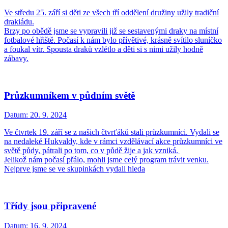
Ve středu 25. září si děti ze všech tří oddělení družiny užily tradiční
drakiádu.
Brzy po obědě jsme se vypravili již se sestavenými draky na místní
fotbalové hřiště. Počasí k nám bylo přívětivé, krásně svítilo sluníčko
a foukal vítr. Spousta draků vzlétlo a děti si s nimi užily hodně
zábavy.
Průzkumníkem v půdním světě
Datum:
20. 9. 2024
Ve čtvrtek 19. září se z našich čtvrťáků stali průzkumníci. Vydali se
na nedaleké Hukvaldy, kde v rámci vzdělávací akce průzkumníci ve
světě půdy, pátrali po tom, co v půdě žije a jak vzniká.
Jelikož nám počasí přálo, mohli jsme celý program trávit venku.
Nejprve jsme se ve skupinkách vydali hleda
Třídy jsou připravené
Datum:
16. 9. 2024