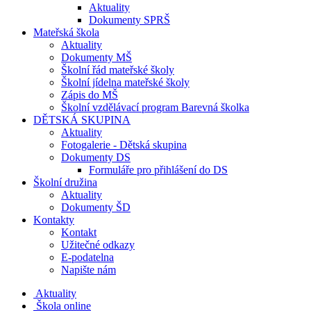
Aktuality
Dokumenty SPRŠ
Mateřská škola
Aktuality
Dokumenty MŠ
Školní řád mateřské školy
Školní jídelna mateřské školy
Zápis do MŠ
Školní vzdělávací program Barevná školka
DĚTSKÁ SKUPINA
Aktuality
Fotogalerie - Dětská skupina
Dokumenty DS
Formuláře pro přihlášení do DS
Školní družina
Aktuality
Dokumenty ŠD
Kontakty
Kontakt
Užitečné odkazy
E-podatelna
Napište nám
Aktuality
Škola online