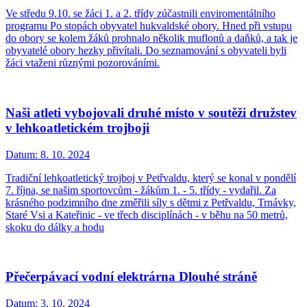
Ve středu 9.10. se žáci 1. a 2. třídy zúčastnili enviromentálního
programu Po stopách obyvatel hukvaldské obory. Hned při vstupu
do obory se kolem žáků prohnalo několik muflonů a daňků, a tak je
obyvatelé obory hezky přivítali. Do seznamování s obyvateli byli
žáci vtaženi různými pozorováními.
Naši atleti vybojovali druhé místo v soutěži družstev
v lehkoatletickém trojboji
Datum:
8. 10. 2024
Tradiční lehkoatletický trojboj v Petřvaldu, který se konal v pondělí
7. října, se našim sportovcům - žákům 1. - 5. třídy - vydařil. Za
krásného podzimního dne změřili síly s dětmi z Petřvaldu, Trnávky,
Staré Vsi a Kateřinic - ve třech disciplínách - v běhu na 50 metrů,
skoku do dálky a hodu
Přečerpávací vodní elektrárna Dlouhé stráně
Datum:
3. 10. 2024