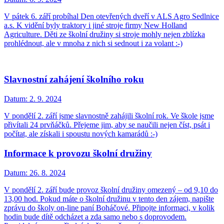
V pátek 6. září probíhal Den otevřených dveří v ALS Agro Sedlnice
a.s. K vidění byly traktory i jiné stroje firmy New Holland
Agriculture. Děti ze školní družiny si stroje mohly nejen zblízka
prohlédnout, ale v mnoha z nich si sednout i za volant :-)
Slavnostní zahájení školního roku
Datum:
2. 9. 2024
V pondělí 2. září jsme slavnostně zahájili školní rok. Ve škole jsme
přivítali 24 prvňáčků. Přejeme jim, aby se naučili nejen číst, psát i
počítat, ale získali i spoustu nových kamarádů :-)
Informace k provozu školní družiny
Datum:
26. 8. 2024
V pondělí 2. září bude provoz školní družiny omezený – od 9,10 do
13,00 hod. Pokud máte o školní družinu v tento den zájem, napište
zprávu do školy on-line paní Boháčové. Připojte informaci, v kolik
hodin bude dítě odcházet a zda samo nebo s doprovodem.