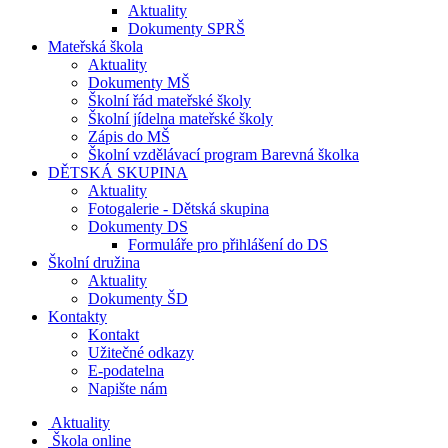
Aktuality
Dokumenty SPRŠ
Mateřská škola
Aktuality
Dokumenty MŠ
Školní řád mateřské školy
Školní jídelna mateřské školy
Zápis do MŠ
Školní vzdělávací program Barevná školka
DĚTSKÁ SKUPINA
Aktuality
Fotogalerie - Dětská skupina
Dokumenty DS
Formuláře pro přihlášení do DS
Školní družina
Aktuality
Dokumenty ŠD
Kontakty
Kontakt
Užitečné odkazy
E-podatelna
Napište nám
Aktuality
Škola online