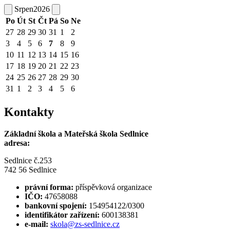
Srpen
2026
Po
Út
St
Čt
Pá
So
Ne
27
28
29
30
31
1
2
3
4
5
6
7
8
9
10
11
12
13
14
15
16
17
18
19
20
21
22
23
24
25
26
27
28
29
30
31
1
2
3
4
5
6
Kontakty
Základní škola a Mateřská škola Sedlnice
adresa:
Sedlnice č.253
742 56 Sedlnice
právní forma:
příspěvková organizace
IČO:
47658088
bankovní spojení:
154954122/0300
identifikátor zařízení:
600138381
e-mail:
skola@zs-sedlnice.cz