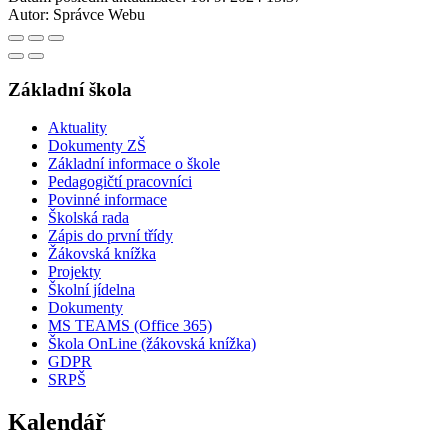
Autor:
Správce Webu
Základní škola
Aktuality
Dokumenty ZŠ
Základní informace o škole
Pedagogičtí pracovníci
Povinné informace
Školská rada
Zápis do první třídy
Žákovská knížka
Projekty
Školní jídelna
Dokumenty
MS TEAMS (Office 365)
Škola OnLine (žákovská knížka)
GDPR
SRPŠ
Kalendář