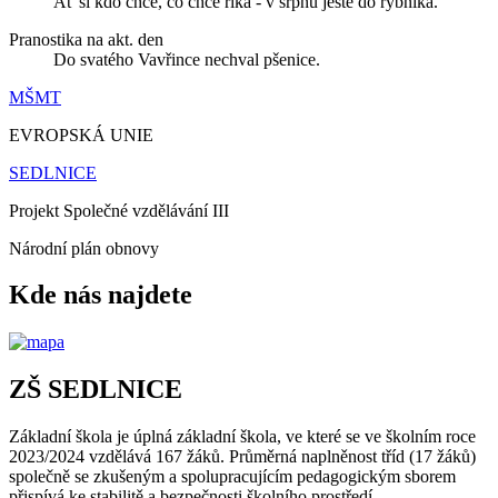
Ať si kdo chce, co chce říká - v srpnu ještě do rybníka.
Pranostika na akt. den
Do svatého Vavřince nechval pšenice.
MŠMT
EVROPSKÁ UNIE
SEDLNICE
Projekt Společné vzdělávání III
Národní plán obnovy
Kde nás najdete
ZŠ SEDLNICE
Základní škola je úplná základní škola, ve které se ve školním roce
2023/2024 vzdělává 167 žáků. Průměrná naplněnost tříd (17 žáků)
společně se zkušeným a spolupracujícím pedagogickým sborem
přispívá ke stabilitě a bezpečnosti školního prostředí.