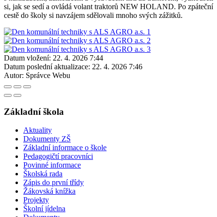
si, jak se sedí a ovládá volant traktorů NEW HOLAND. Po zpáteční
cestě do školy si navzájem sdělovali mnoho svých zážitků.
Datum vložení:
22. 4. 2026 7:44
Datum poslední aktualizace:
22. 4. 2026 7:46
Autor:
Správce Webu
Základní škola
Aktuality
Dokumenty ZŠ
Základní informace o škole
Pedagogičtí pracovníci
Povinné informace
Školská rada
Zápis do první třídy
Žákovská knížka
Projekty
Školní jídelna