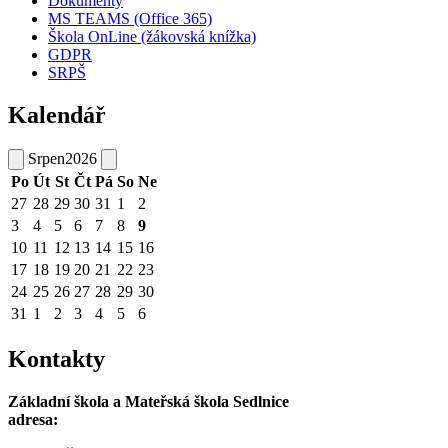
Dokumenty
MS TEAMS (Office 365)
Škola OnLine (žákovská knížka)
GDPR
SRPŠ
Kalendář
Srpen
2026
Po
Út
St
Čt
Pá
So
Ne
27
28
29
30
31
1
2
3
4
5
6
7
8
9
10
11
12
13
14
15
16
17
18
19
20
21
22
23
24
25
26
27
28
29
30
31
1
2
3
4
5
6
Kontakty
Základní škola a Mateřská škola Sedlnice
adresa: