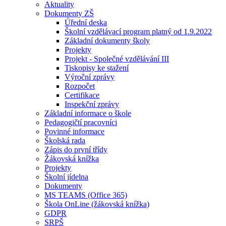
Aktuality
Dokumenty ZŠ
Úřední deska
Školní vzdělávací program platný od 1.9.2022
Základní dokumenty školy
Projekty
Projekt - Společné vzdělávání III
Tiskopisy ke stažení
Výroční zprávy
Rozpočet
Certifikace
Inspekční zprávy
Základní informace o škole
Pedagogičtí pracovníci
Povinné informace
Školská rada
Zápis do první třídy
Žákovská knížka
Projekty
Školní jídelna
Dokumenty
MS TEAMS (Office 365)
Škola OnLine (žákovská knížka)
GDPR
SRPŠ