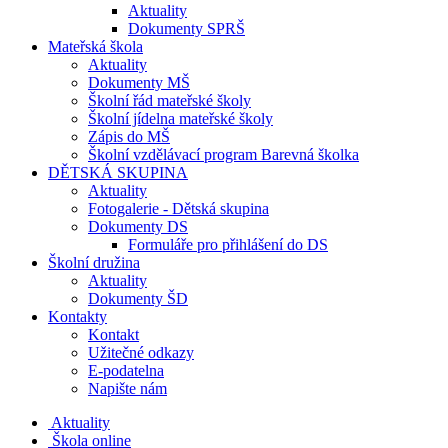
Aktuality
Dokumenty SPRŠ
Mateřská škola
Aktuality
Dokumenty MŠ
Školní řád mateřské školy
Školní jídelna mateřské školy
Zápis do MŠ
Školní vzdělávací program Barevná školka
DĚTSKÁ SKUPINA
Aktuality
Fotogalerie - Dětská skupina
Dokumenty DS
Formuláře pro přihlášení do DS
Školní družina
Aktuality
Dokumenty ŠD
Kontakty
Kontakt
Užitečné odkazy
E-podatelna
Napište nám
Aktuality
Škola online