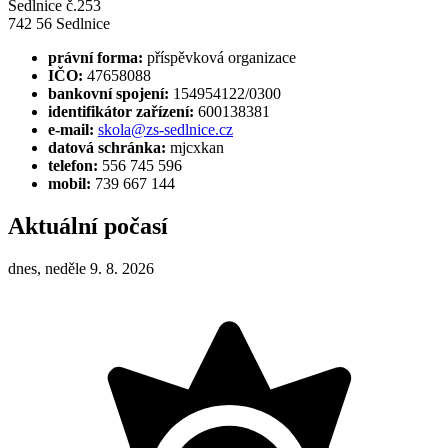
Sedlnice č.253
742 56 Sedlnice
právní forma:
příspěvková organizace
IČO:
47658088
bankovní spojení:
154954122/0300
identifikátor zařízení:
600138381
e-mail:
skola@zs-sedlnice.cz
datová schránka:
mjcxkan
telefon:
556 745 596
mobil:
739 667 144
Aktuální počasí
dnes, neděle 9. 8. 2026