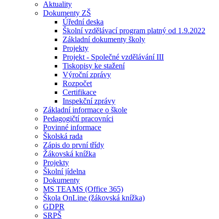
Aktuality
Dokumenty ZŠ
Úřední deska
Školní vzdělávací program platný od 1.9.2022
Základní dokumenty školy
Projekty
Projekt - Společné vzdělávání III
Tiskopisy ke stažení
Výroční zprávy
Rozpočet
Certifikace
Inspekční zprávy
Základní informace o škole
Pedagogičtí pracovníci
Povinné informace
Školská rada
Zápis do první třídy
Žákovská knížka
Projekty
Školní jídelna
Dokumenty
MS TEAMS (Office 365)
Škola OnLine (žákovská knížka)
GDPR
SRPŠ