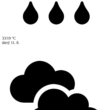
33/19 °C
úterý
11. 8.