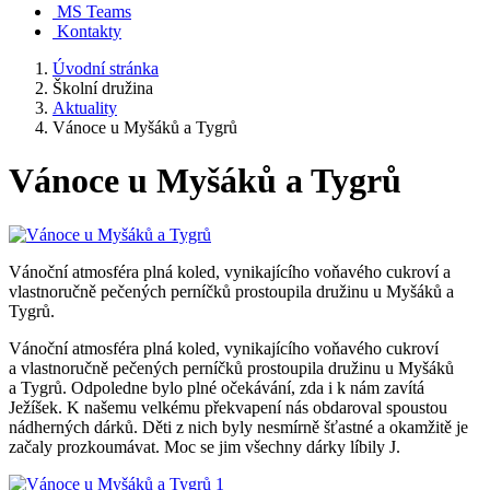
MS Teams
Kontakty
Úvodní stránka
Školní družina
Aktuality
Vánoce u Myšáků a Tygrů
Vánoce u Myšáků a Tygrů
Vánoční atmosféra plná koled, vynikajícího voňavého cukroví a
vlastnoručně pečených perníčků prostoupila družinu u Myšáků a
Tygrů.
Vánoční atmosféra plná koled, vynikajícího voňavého cukroví
a vlastnoručně pečených perníčků prostoupila družinu u Myšáků
a Tygrů. Odpoledne bylo plné očekávání, zda i k nám zavítá
Ježíšek. K našemu velkému překvapení nás obdaroval spoustou
nádherných dárků. Děti z nich byly nesmírně šťastné a okamžitě je
začaly prozkoumávat. Moc se jim všechny dárky líbily J.