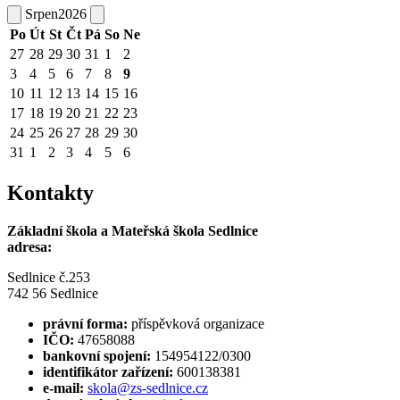
Srpen
2026
Po
Út
St
Čt
Pá
So
Ne
27
28
29
30
31
1
2
3
4
5
6
7
8
9
10
11
12
13
14
15
16
17
18
19
20
21
22
23
24
25
26
27
28
29
30
31
1
2
3
4
5
6
Kontakty
Základní škola a Mateřská škola Sedlnice
adresa:
Sedlnice č.253
742 56 Sedlnice
právní forma:
příspěvková organizace
IČO:
47658088
bankovní spojení:
154954122/0300
identifikátor zařízení:
600138381
e-mail:
skola@zs-sedlnice.cz