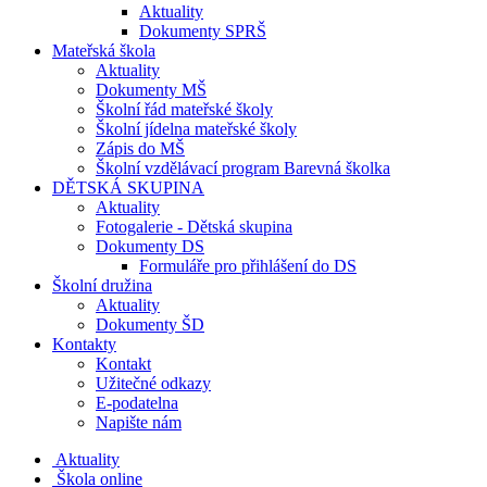
Aktuality
Dokumenty SPRŠ
Mateřská škola
Aktuality
Dokumenty MŠ
Školní řád mateřské školy
Školní jídelna mateřské školy
Zápis do MŠ
Školní vzdělávací program Barevná školka
DĚTSKÁ SKUPINA
Aktuality
Fotogalerie - Dětská skupina
Dokumenty DS
Formuláře pro přihlášení do DS
Školní družina
Aktuality
Dokumenty ŠD
Kontakty
Kontakt
Užitečné odkazy
E-podatelna
Napište nám
Aktuality
Škola online