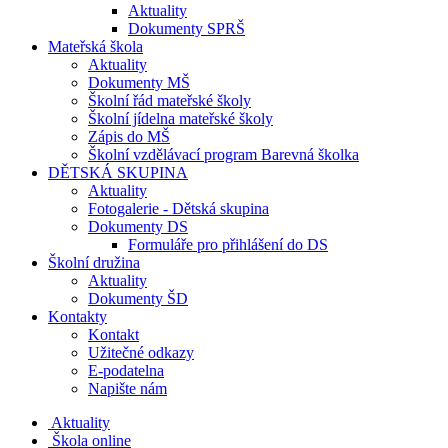
Aktuality
Dokumenty SPRŠ
Mateřská škola
Aktuality
Dokumenty MŠ
Školní řád mateřské školy
Školní jídelna mateřské školy
Zápis do MŠ
Školní vzdělávací program Barevná školka
DĚTSKÁ SKUPINA
Aktuality
Fotogalerie - Dětská skupina
Dokumenty DS
Formuláře pro přihlášení do DS
Školní družina
Aktuality
Dokumenty ŠD
Kontakty
Kontakt
Užitečné odkazy
E-podatelna
Napište nám
Aktuality
Škola online