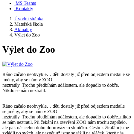
MS Teams
Kontakty
Úvodní stránka
Mateřská škola
Aktuality
Výlet do Zoo
Výlet do Zoo
Ráno začalo neobvykle….děti dostaly již před odjezdem medaile se
jmény, aby se nám v ZOO
neztratily. Trochu předbíhám událostem, ale dopadlo to dobře.
Nikdo se nám neztratil.
Ráno začalo neobvykle….děti dostaly již před odjezdem medaile
se jmény, aby se nám v ZOO
neztratily. Trochu předbíhám událostem, ale dopadlo to dobře..nikdo
se nám neztratil. Při čekání na otevření ZOO nám trochu zapršelo,
ale pak nás celou dobu doprovázelo sluníčko. Cestu k žirafám jsme
zvládli po svých, ale nazpět už jsme se těšili na vláček, který nás