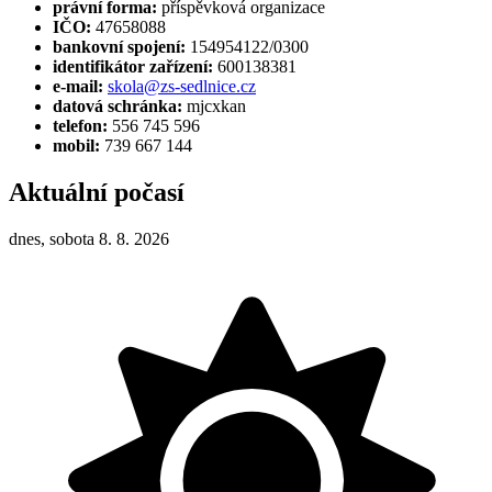
právní forma:
příspěvková organizace
IČO:
47658088
bankovní spojení:
154954122/0300
identifikátor zařízení:
600138381
e-mail:
skola@zs-sedlnice.cz
datová schránka:
mjcxkan
telefon:
556 745 596
mobil:
739 667 144
Aktuální počasí
dnes, sobota 8. 8. 2026