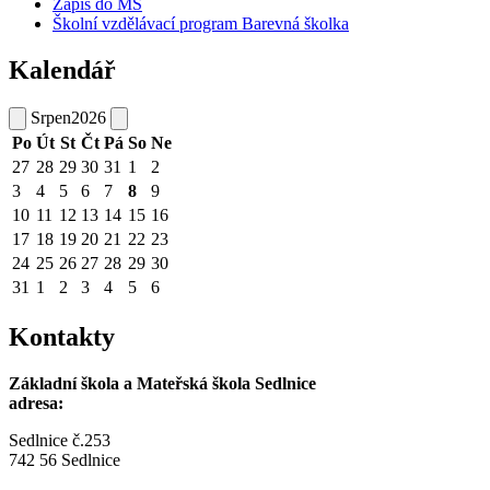
Zápis do MŠ
Školní vzdělávací program Barevná školka
Kalendář
Srpen
2026
Po
Út
St
Čt
Pá
So
Ne
27
28
29
30
31
1
2
3
4
5
6
7
8
9
10
11
12
13
14
15
16
17
18
19
20
21
22
23
24
25
26
27
28
29
30
31
1
2
3
4
5
6
Kontakty
Základní škola a Mateřská škola Sedlnice
adresa:
Sedlnice č.253
742 56 Sedlnice