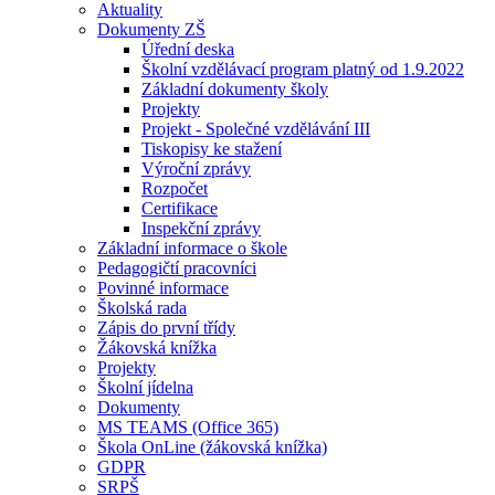
Aktuality
Dokumenty ZŠ
Úřední deska
Školní vzdělávací program platný od 1.9.2022
Základní dokumenty školy
Projekty
Projekt - Společné vzdělávání III
Tiskopisy ke stažení
Výroční zprávy
Rozpočet
Certifikace
Inspekční zprávy
Základní informace o škole
Pedagogičtí pracovníci
Povinné informace
Školská rada
Zápis do první třídy
Žákovská knížka
Projekty
Školní jídelna
Dokumenty
MS TEAMS (Office 365)
Škola OnLine (žákovská knížka)
GDPR
SRPŠ