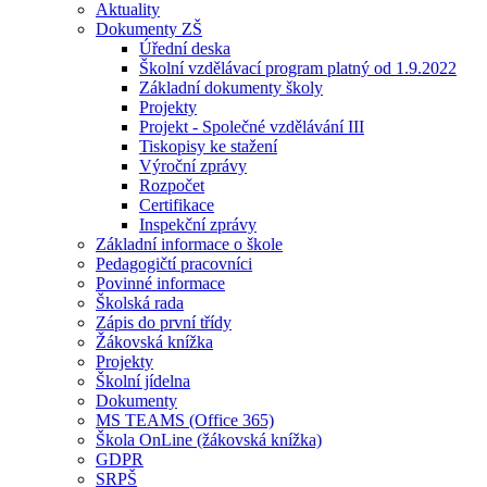
Aktuality
Dokumenty ZŠ
Úřední deska
Školní vzdělávací program platný od 1.9.2022
Základní dokumenty školy
Projekty
Projekt - Společné vzdělávání III
Tiskopisy ke stažení
Výroční zprávy
Rozpočet
Certifikace
Inspekční zprávy
Základní informace o škole
Pedagogičtí pracovníci
Povinné informace
Školská rada
Zápis do první třídy
Žákovská knížka
Projekty
Školní jídelna
Dokumenty
MS TEAMS (Office 365)
Škola OnLine (žákovská knížka)
GDPR
SRPŠ