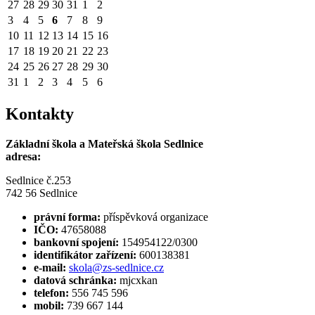
27
28
29
30
31
1
2
3
4
5
6
7
8
9
10
11
12
13
14
15
16
17
18
19
20
21
22
23
24
25
26
27
28
29
30
31
1
2
3
4
5
6
Kontakty
Základní škola a Mateřská škola Sedlnice
adresa:
Sedlnice č.253
742 56 Sedlnice
právní forma:
příspěvková organizace
IČO:
47658088
bankovní spojení:
154954122/0300
identifikátor zařízení:
600138381
e-mail:
skola@zs-sedlnice.cz
datová schránka:
mjcxkan
telefon:
556 745 596
mobil:
739 667 144