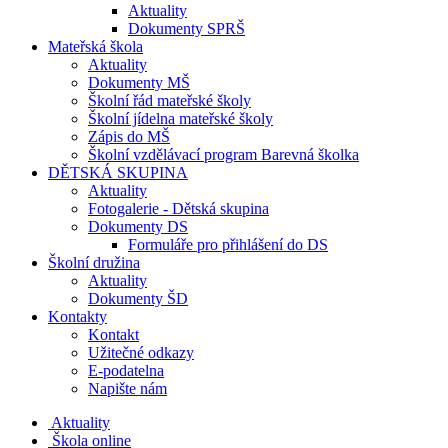
Aktuality
Dokumenty SPRŠ
Mateřská škola
Aktuality
Dokumenty MŠ
Školní řád mateřské školy
Školní jídelna mateřské školy
Zápis do MŠ
Školní vzdělávací program Barevná školka
DĚTSKÁ SKUPINA
Aktuality
Fotogalerie - Dětská skupina
Dokumenty DS
Formuláře pro přihlášení do DS
Školní družina
Aktuality
Dokumenty ŠD
Kontakty
Kontakt
Užitečné odkazy
E-podatelna
Napište nám
Aktuality
Škola online