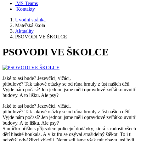
MS Teams
Kontakty
Úvodní stránka
Mateřská škola
Aktuality
PSOVODI VE ŠKOLCE
PSOVODI VE ŠKOLCE
Jaké to asi bude? Jezevčíci, vlčáci,
pitbulové? Tak takové otázky se od rána hrnuly z úst našich dětí.
Vyjde nám počasí? Jen jednou jsme měli opravdové zvířátko uvnitř
budovy. A to lišku. Ale psy?
Jaké to asi bude? Jezevčíci, vlčáci,
pitbulové? Tak takové otázky se od rána hrnuly z úst našich dětí.
Vyjde nám počasí? Jen jednou jsme měli opravdové zvířátko uvnitř
budovy. A to lišku. Ale psy?
Sluníčko přišlo s příjezdem policejní dodávky, která k radosti všech
dětí hlasitě houkala. A v kufru se ozýval strašidelný štěkot. To i ti
největší odvážlivci zbledli. Nemuseli jsme však mít obavu, psi byli