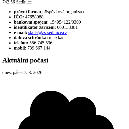
742 56 Sedlnice
právní forma:
příspěvková organizace
IČO:
47658088
bankovní spojení:
154954122/0300
identifikátor zařízení:
600138381
e-mail:
skola@zs-sedlnice.cz
datová schránka:
mjcxkan
telefon:
556 745 596
mobil:
739 667 144
Aktuální počasí
dnes, pátek 7. 8. 2026