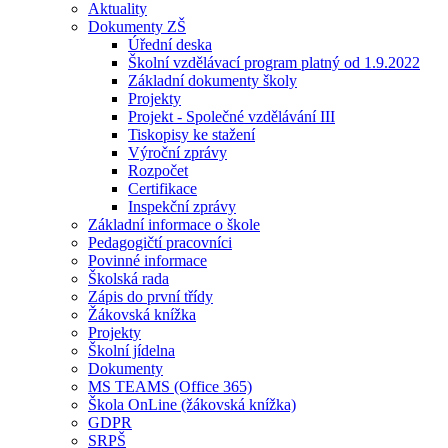
Aktuality
Dokumenty ZŠ
Úřední deska
Školní vzdělávací program platný od 1.9.2022
Základní dokumenty školy
Projekty
Projekt - Společné vzdělávání III
Tiskopisy ke stažení
Výroční zprávy
Rozpočet
Certifikace
Inspekční zprávy
Základní informace o škole
Pedagogičtí pracovníci
Povinné informace
Školská rada
Zápis do první třídy
Žákovská knížka
Projekty
Školní jídelna
Dokumenty
MS TEAMS (Office 365)
Škola OnLine (žákovská knížka)
GDPR
SRPŠ