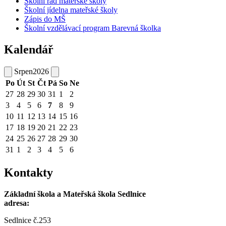
Školní řád mateřské školy
Školní jídelna mateřské školy
Zápis do MŠ
Školní vzdělávací program Barevná školka
Kalendář
Srpen
2026
Po
Út
St
Čt
Pá
So
Ne
27
28
29
30
31
1
2
3
4
5
6
7
8
9
10
11
12
13
14
15
16
17
18
19
20
21
22
23
24
25
26
27
28
29
30
31
1
2
3
4
5
6
Kontakty
Základní škola a Mateřská škola Sedlnice
adresa:
Sedlnice č.253