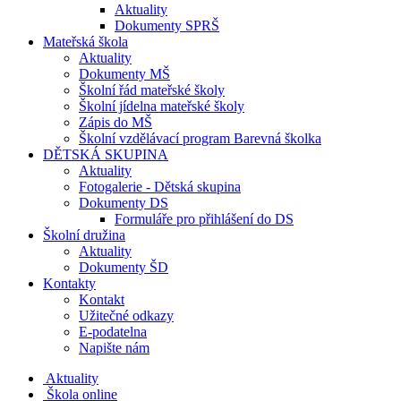
Aktuality
Dokumenty SPRŠ
Mateřská škola
Aktuality
Dokumenty MŠ
Školní řád mateřské školy
Školní jídelna mateřské školy
Zápis do MŠ
Školní vzdělávací program Barevná školka
DĚTSKÁ SKUPINA
Aktuality
Fotogalerie - Dětská skupina
Dokumenty DS
Formuláře pro přihlášení do DS
Školní družina
Aktuality
Dokumenty ŠD
Kontakty
Kontakt
Užitečné odkazy
E-podatelna
Napište nám
Aktuality
Škola online