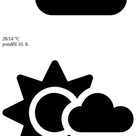
28/14 °C
pondělí
10. 8.