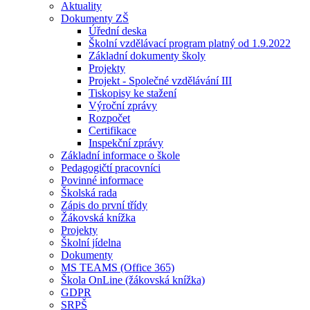
Aktuality
Dokumenty ZŠ
Úřední deska
Školní vzdělávací program platný od 1.9.2022
Základní dokumenty školy
Projekty
Projekt - Společné vzdělávání III
Tiskopisy ke stažení
Výroční zprávy
Rozpočet
Certifikace
Inspekční zprávy
Základní informace o škole
Pedagogičtí pracovníci
Povinné informace
Školská rada
Zápis do první třídy
Žákovská knížka
Projekty
Školní jídelna
Dokumenty
MS TEAMS (Office 365)
Škola OnLine (žákovská knížka)
GDPR
SRPŠ