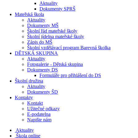
Aktuality
Dokumenty SPRŠ
Mateřská škola
Aktuality
Dokumenty MŠ
Školní řád mateřské školy
Školní jídelna mateřské školy
Zápis do MŠ
Školní vzdělávací program Barevná školka
DĚTSKÁ SKUPINA
Aktuality
Fotogalerie - Dětská skupina
Dokumenty DS
Formuláře pro přihlášení do DS
Školní družina
Aktuality
Dokumenty ŠD
Kontakty
Kontakt
Užitečné odkazy
E-podatelna
Napište nám
Aktuality
Škola online