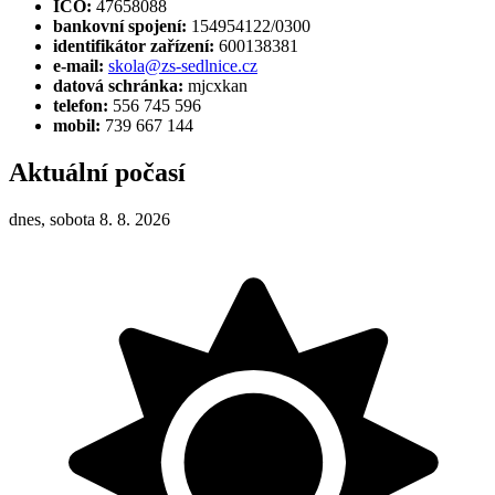
IČO:
47658088
bankovní spojení:
154954122/0300
identifikátor zařízení:
600138381
e-mail:
skola@zs-sedlnice.cz
datová schránka:
mjcxkan
telefon:
556 745 596
mobil:
739 667 144
Aktuální počasí
dnes, sobota 8. 8. 2026