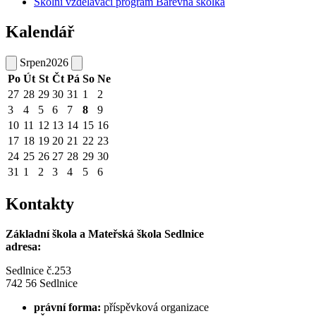
Školní vzdělávací program Barevná školka
Kalendář
Srpen
2026
Po
Út
St
Čt
Pá
So
Ne
27
28
29
30
31
1
2
3
4
5
6
7
8
9
10
11
12
13
14
15
16
17
18
19
20
21
22
23
24
25
26
27
28
29
30
31
1
2
3
4
5
6
Kontakty
Základní škola a Mateřská škola Sedlnice
adresa:
Sedlnice č.253
742 56 Sedlnice
právní forma:
příspěvková organizace