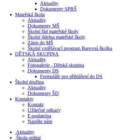
Aktuality
Dokumenty SPRŠ
Mateřská škola
Aktuality
Dokumenty MŠ
Školní řád mateřské školy
Školní jídelna mateřské školy
Zápis do MŠ
Školní vzdělávací program Barevná školka
DĚTSKÁ SKUPINA
Aktuality
Fotogalerie - Dětská skupina
Dokumenty DS
Formuláře pro přihlášení do DS
Školní družina
Aktuality
Dokumenty ŠD
Kontakty
Kontakt
Užitečné odkazy
E-podatelna
Napište nám
Aktuality
Škola online