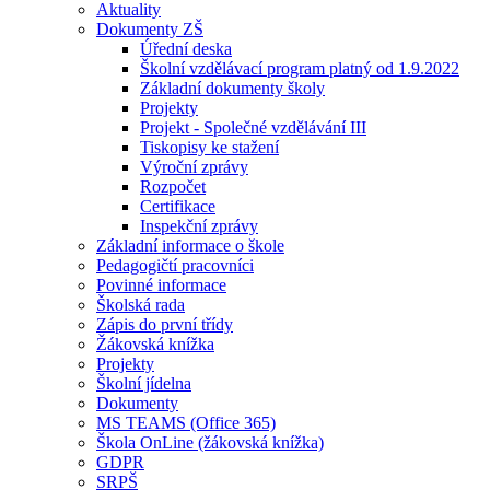
Aktuality
Dokumenty ZŠ
Úřední deska
Školní vzdělávací program platný od 1.9.2022
Základní dokumenty školy
Projekty
Projekt - Společné vzdělávání III
Tiskopisy ke stažení
Výroční zprávy
Rozpočet
Certifikace
Inspekční zprávy
Základní informace o škole
Pedagogičtí pracovníci
Povinné informace
Školská rada
Zápis do první třídy
Žákovská knížka
Projekty
Školní jídelna
Dokumenty
MS TEAMS (Office 365)
Škola OnLine (žákovská knížka)
GDPR
SRPŠ