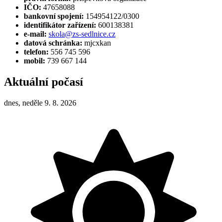
IČO:
47658088
bankovní spojení:
154954122/0300
identifikátor zařízení:
600138381
e-mail:
skola@zs-sedlnice.cz
datová schránka:
mjcxkan
telefon:
556 745 596
mobil:
739 667 144
Aktuální počasí
dnes, neděle 9. 8. 2026