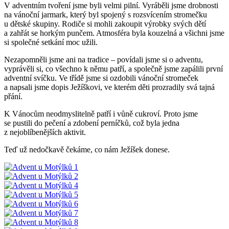
V adventním tvoření jsme byli velmi pilní. Vyráběli jsme drobnosti
na vánoční jarmark, který byl spojený s rozsvícením stromečku
u dětské skupiny. Rodiče si mohli zakoupit výrobky svých dětí
a zahřát se horkým punčem. Atmosféra byla kouzelná a všichni jsme
si společné setkání moc užili.
Nezapomněli jsme ani na tradice – povídali jsme si o adventu,
vyprávěli si, co všechno k němu patří, a společně jsme zapálili první
adventní svíčku. Ve třídě jsme si ozdobili vánoční stromeček
a napsali jsme dopis Ježíškovi, ve kterém děti prozradily svá tajná
přání.
K Vánocům neodmyslitelně patří i vůně cukroví. Proto jsme
se pustili do pečení a zdobení perníčků, což byla jedna
z nejoblíbenějších aktivit.
Teď už nedočkavě čekáme, co nám Ježíšek donese.