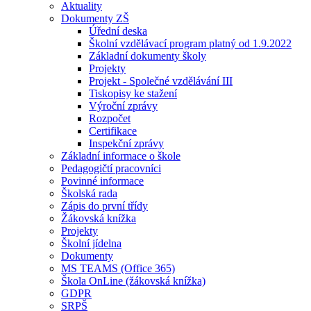
Aktuality
Dokumenty ZŠ
Úřední deska
Školní vzdělávací program platný od 1.9.2022
Základní dokumenty školy
Projekty
Projekt - Společné vzdělávání III
Tiskopisy ke stažení
Výroční zprávy
Rozpočet
Certifikace
Inspekční zprávy
Základní informace o škole
Pedagogičtí pracovníci
Povinné informace
Školská rada
Zápis do první třídy
Žákovská knížka
Projekty
Školní jídelna
Dokumenty
MS TEAMS (Office 365)
Škola OnLine (žákovská knížka)
GDPR
SRPŠ