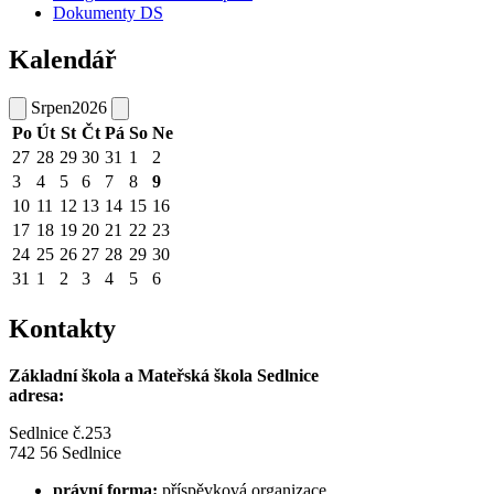
Dokumenty DS
Kalendář
Srpen
2026
Po
Út
St
Čt
Pá
So
Ne
27
28
29
30
31
1
2
3
4
5
6
7
8
9
10
11
12
13
14
15
16
17
18
19
20
21
22
23
24
25
26
27
28
29
30
31
1
2
3
4
5
6
Kontakty
Základní škola a Mateřská škola Sedlnice
adresa:
Sedlnice č.253
742 56 Sedlnice
právní forma:
příspěvková organizace