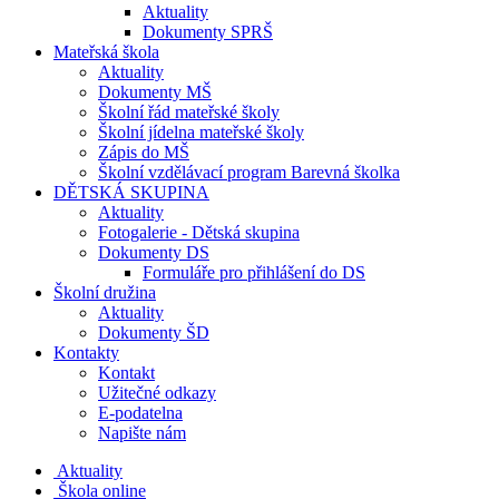
Aktuality
Dokumenty SPRŠ
Mateřská škola
Aktuality
Dokumenty MŠ
Školní řád mateřské školy
Školní jídelna mateřské školy
Zápis do MŠ
Školní vzdělávací program Barevná školka
DĚTSKÁ SKUPINA
Aktuality
Fotogalerie - Dětská skupina
Dokumenty DS
Formuláře pro přihlášení do DS
Školní družina
Aktuality
Dokumenty ŠD
Kontakty
Kontakt
Užitečné odkazy
E-podatelna
Napište nám
Aktuality
Škola online