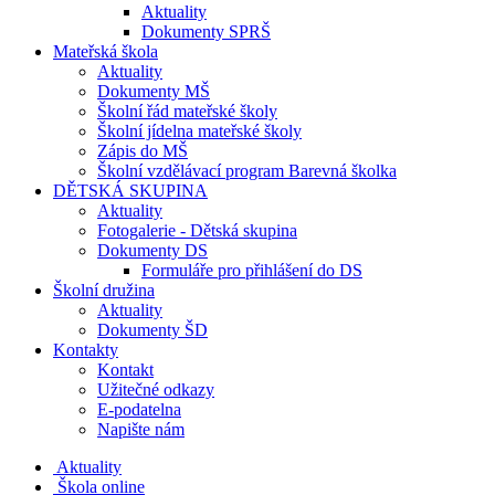
Aktuality
Dokumenty SPRŠ
Mateřská škola
Aktuality
Dokumenty MŠ
Školní řád mateřské školy
Školní jídelna mateřské školy
Zápis do MŠ
Školní vzdělávací program Barevná školka
DĚTSKÁ SKUPINA
Aktuality
Fotogalerie - Dětská skupina
Dokumenty DS
Formuláře pro přihlášení do DS
Školní družina
Aktuality
Dokumenty ŠD
Kontakty
Kontakt
Užitečné odkazy
E-podatelna
Napište nám
Aktuality
Škola online