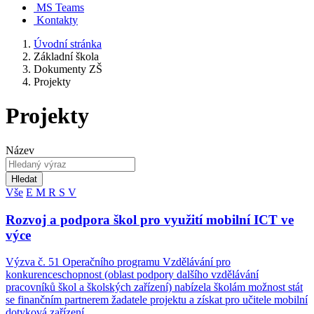
MS Teams
Kontakty
Úvodní stránka
Základní škola
Dokumenty ZŠ
Projekty
Projekty
Název
Hledat
Vše
E
M
R
S
V
Rozvoj a podpora škol pro využití mobilní ICT ve
výce
Výzva č. 51 Operačního programu Vzdělávání pro
konkurenceschopnost (oblast podpory dalšího vzdělávání
pracovníků škol a školských zařízení) nabízela školám možnost stát
se finančním partnerem žadatele projektu a získat pro učitele mobilní
dotyková zařízení.