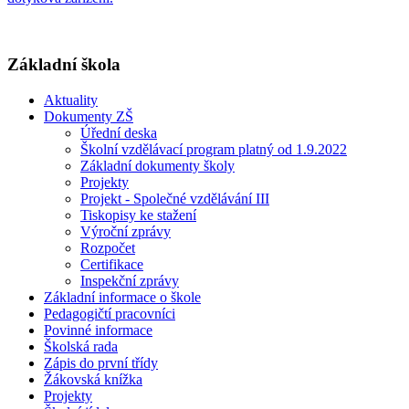
Základní škola
Aktuality
Dokumenty ZŠ
Úřední deska
Školní vzdělávací program platný od 1.9.2022
Základní dokumenty školy
Projekty
Projekt - Společné vzdělávání III
Tiskopisy ke stažení
Výroční zprávy
Rozpočet
Certifikace
Inspekční zprávy
Základní informace o škole
Pedagogičtí pracovníci
Povinné informace
Školská rada
Zápis do první třídy
Žákovská knížka
Projekty