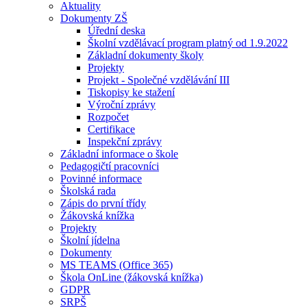
Aktuality
Dokumenty ZŠ
Úřední deska
Školní vzdělávací program platný od 1.9.2022
Základní dokumenty školy
Projekty
Projekt - Společné vzdělávání III
Tiskopisy ke stažení
Výroční zprávy
Rozpočet
Certifikace
Inspekční zprávy
Základní informace o škole
Pedagogičtí pracovníci
Povinné informace
Školská rada
Zápis do první třídy
Žákovská knížka
Projekty
Školní jídelna
Dokumenty
MS TEAMS (Office 365)
Škola OnLine (žákovská knížka)
GDPR
SRPŠ