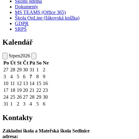
Školní jídelna
Dokumenty
MS TEAMS (Office 365)
Škola OnLine (žákovská knížka)
GDPR
SRPŠ
Kalendář
Srpen
2026
Po
Út
St
Čt
Pá
So
Ne
27
28
29
30
31
1
2
3
4
5
6
7
8
9
10
11
12
13
14
15
16
17
18
19
20
21
22
23
24
25
26
27
28
29
30
31
1
2
3
4
5
6
Kontakty
Základní škola a Mateřská škola Sedlnice
adresa: