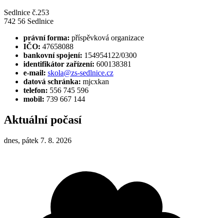
Sedlnice č.253
742 56 Sedlnice
právní forma:
příspěvková organizace
IČO:
47658088
bankovní spojení:
154954122/0300
identifikátor zařízení:
600138381
e-mail:
skola@zs-sedlnice.cz
datová schránka:
mjcxkan
telefon:
556 745 596
mobil:
739 667 144
Aktuální počasí
dnes, pátek 7. 8. 2026