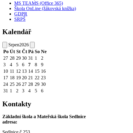
MS TEAMS (Office 365)
Škola OnLine (žákovská knížka)
GDPR
SRPŠ
Kalendář
Srpen
2026
Po
Út
St
Čt
Pá
So
Ne
27
28
29
30
31
1
2
3
4
5
6
7
8
9
10
11
12
13
14
15
16
17
18
19
20
21
22
23
24
25
26
27
28
29
30
31
1
2
3
4
5
6
Kontakty
Základní škola a Mateřská škola Sedlnice
adresa:
Sedlnice č.253