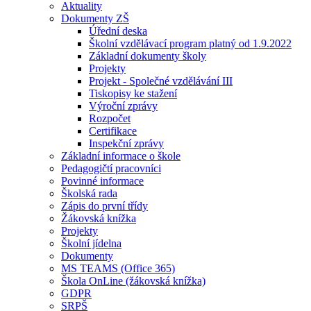
Aktuality
Dokumenty ZŠ
Úřední deska
Školní vzdělávací program platný od 1.9.2022
Základní dokumenty školy
Projekty
Projekt - Společné vzdělávání III
Tiskopisy ke stažení
Výroční zprávy
Rozpočet
Certifikace
Inspekční zprávy
Základní informace o škole
Pedagogičtí pracovníci
Povinné informace
Školská rada
Zápis do první třídy
Žákovská knížka
Projekty
Školní jídelna
Dokumenty
MS TEAMS (Office 365)
Škola OnLine (žákovská knížka)
GDPR
SRPŠ