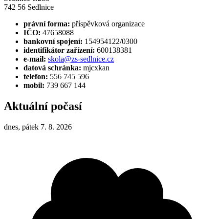
742 56 Sedlnice
právní forma:
příspěvková organizace
IČO:
47658088
bankovní spojení:
154954122/0300
identifikátor zařízení:
600138381
e-mail:
skola@zs-sedlnice.cz
datová schránka:
mjcxkan
telefon:
556 745 596
mobil:
739 667 144
Aktuální počasí
dnes, pátek 7. 8. 2026