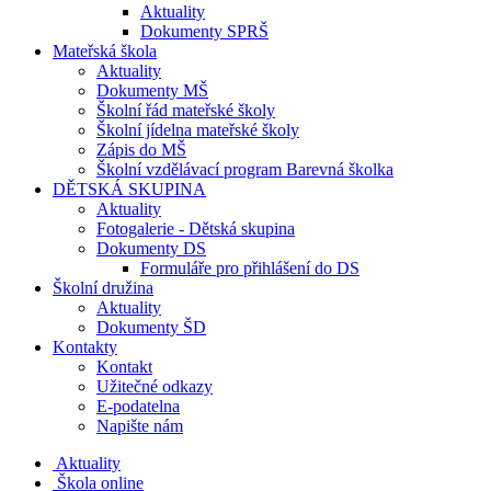
Aktuality
Dokumenty SPRŠ
Mateřská škola
Aktuality
Dokumenty MŠ
Školní řád mateřské školy
Školní jídelna mateřské školy
Zápis do MŠ
Školní vzdělávací program Barevná školka
DĚTSKÁ SKUPINA
Aktuality
Fotogalerie - Dětská skupina
Dokumenty DS
Formuláře pro přihlášení do DS
Školní družina
Aktuality
Dokumenty ŠD
Kontakty
Kontakt
Užitečné odkazy
E-podatelna
Napište nám
Aktuality
Škola online