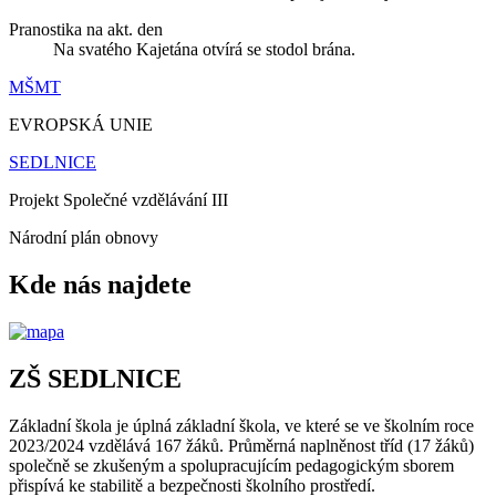
Pranostika na akt. den
Na svatého Kajetána otvírá se stodol brána.
MŠMT
EVROPSKÁ UNIE
SEDLNICE
Projekt Společné vzdělávání III
Národní plán obnovy
Kde nás najdete
ZŠ SEDLNICE
Základní škola je úplná základní škola, ve které se ve školním roce
2023/2024 vzdělává 167 žáků. Průměrná naplněnost tříd (17 žáků)
společně se zkušeným a spolupracujícím pedagogickým sborem
přispívá ke stabilitě a bezpečnosti školního prostředí.