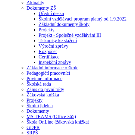
Aktuality
Dokumenty ZŠ
Úřední deska
Školní vzdělávací program platný od 1.9.2022
Základní dokumenty školy
Projekty
Projekt - Společné vzdělávání III
Tiskopisy ke stažení
Výroční zprávy
Rozpočet
Certifikace
Inspekční zprávy
Základní informace o škole
Pedagogičtí pracovníci
Povinné informace
Školská rada
Zápis do první třídy
Žákovská knížka
Projekty
Školní jídelna
Dokumenty
MS TEAMS (Office 365)
Škola OnLine (žákovská knížka)
GDPR
SRPŠ