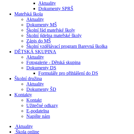
Aktuality
Dokumenty SPRŠ
Mateřská škola
Aktuality
Dokumenty MŠ
Školní řád mateřské školy
Školní jídelna mateřské školy
Zápis do MŠ
Školní vzdělávací program Barevná školka
DĚTSKÁ SKUPINA
Aktuality
Fotogalerie - Dětská skupina
Dokumenty DS
Formuláře pro přihlášení do DS
Školní družina
Aktuality
Dokumenty ŠD
Kontakty
Kontakt
Užitečné odkazy
E-podatelna
Napište nám
Aktuality
Škola online