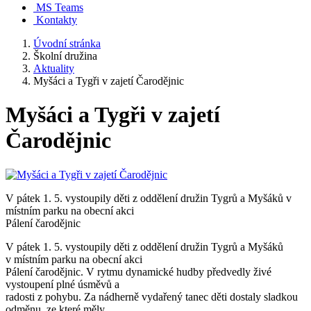
MS Teams
Kontakty
Úvodní stránka
Školní družina
Aktuality
Myšáci a Tygři v zajetí Čarodějnic
Myšáci a Tygři v zajetí
Čarodějnic
V pátek 1. 5. vystoupily děti z oddělení družin Tygrů a Myšáků v
místním parku na obecní akci
Pálení čarodějnic
V pátek 1. 5. vystoupily děti z oddělení družin Tygrů a Myšáků
v místním parku na obecní akci
Pálení čarodějnic. V rytmu dynamické hudby předvedly živé
vystoupení plné úsměvů a
radosti z pohybu. Za nádherně vydařený tanec děti dostaly sladkou
odměnu, ze které měly