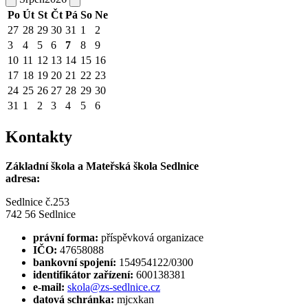
Po
Út
St
Čt
Pá
So
Ne
27
28
29
30
31
1
2
3
4
5
6
7
8
9
10
11
12
13
14
15
16
17
18
19
20
21
22
23
24
25
26
27
28
29
30
31
1
2
3
4
5
6
Kontakty
Základní škola a Mateřská škola Sedlnice
adresa:
Sedlnice č.253
742 56 Sedlnice
právní forma:
příspěvková organizace
IČO:
47658088
bankovní spojení:
154954122/0300
identifikátor zařízení:
600138381
e-mail:
skola@zs-sedlnice.cz
datová schránka:
mjcxkan