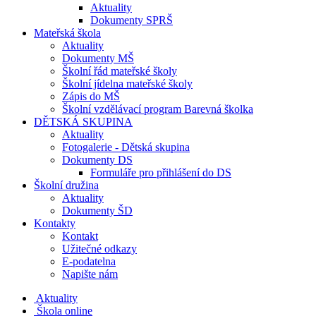
Aktuality
Dokumenty SPRŠ
Mateřská škola
Aktuality
Dokumenty MŠ
Školní řád mateřské školy
Školní jídelna mateřské školy
Zápis do MŠ
Školní vzdělávací program Barevná školka
DĚTSKÁ SKUPINA
Aktuality
Fotogalerie - Dětská skupina
Dokumenty DS
Formuláře pro přihlášení do DS
Školní družina
Aktuality
Dokumenty ŠD
Kontakty
Kontakt
Užitečné odkazy
E-podatelna
Napište nám
Aktuality
Škola online