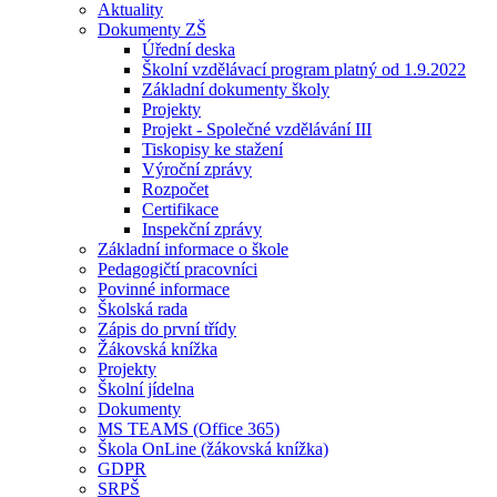
Aktuality
Dokumenty ZŠ
Úřední deska
Školní vzdělávací program platný od 1.9.2022
Základní dokumenty školy
Projekty
Projekt - Společné vzdělávání III
Tiskopisy ke stažení
Výroční zprávy
Rozpočet
Certifikace
Inspekční zprávy
Základní informace o škole
Pedagogičtí pracovníci
Povinné informace
Školská rada
Zápis do první třídy
Žákovská knížka
Projekty
Školní jídelna
Dokumenty
MS TEAMS (Office 365)
Škola OnLine (žákovská knížka)
GDPR
SRPŠ