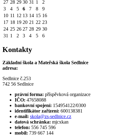
27
28
29
30
31
1
2
3
4
5
6
7
8
9
10
11
12
13
14
15
16
17
18
19
20
21
22
23
24
25
26
27
28
29
30
31
1
2
3
4
5
6
Kontakty
Základní škola a Mateřská škola Sedlnice
adresa:
Sedlnice č.253
742 56 Sedlnice
právní forma:
příspěvková organizace
IČO:
47658088
bankovní spojení:
154954122/0300
identifikátor zařízení:
600138381
e-mail:
skola@zs-sedlnice.cz
datová schránka:
mjcxkan
telefon:
556 745 596
mobil:
739 667 144