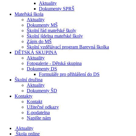
Aktuality
Dokumenty SPRŠ
Mateřská škola
Aktuality
Dokumenty MŠ
Školní řád mateřské školy
Školní jídelna mateřské školy
Zápis do MŠ
Školní vzdělávací program Barevná školka
DĚTSKÁ SKUPINA
Aktuality
Fotogalerie - Dětská skupina
Dokumenty DS
Formuláře pro přihlášení do DS
Školní družina
Aktuality
Dokumenty ŠD
Kontakty
Kontakt
Užitečné odkazy
E-podatelna
Napište nám
Aktuality
Škola online