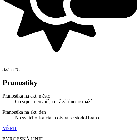
32/18 °C
Pranostiky
Pranostika na akt. měsíc
Co srpen neuvaří, to už září nedosmaží.
Pranostika na akt. den
Na svatého Kajetána otvírá se stodol brána.
MŠMT
EVROPSKÁ UNIE