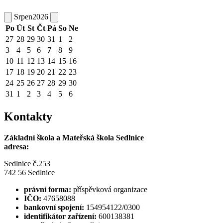
Srpen
2026
Po
Út
St
Čt
Pá
So
Ne
27
28
29
30
31
1
2
3
4
5
6
7
8
9
10
11
12
13
14
15
16
17
18
19
20
21
22
23
24
25
26
27
28
29
30
31
1
2
3
4
5
6
Kontakty
Základní škola a Mateřská škola Sedlnice
adresa:
Sedlnice č.253
742 56 Sedlnice
právní forma:
příspěvková organizace
IČO:
47658088
bankovní spojení:
154954122/0300
identifikátor zařízení:
600138381