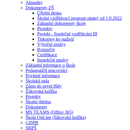
Aktuality
Dokumenty ZŠ
Úřední deska
Školní vzdělávací program platný od 1.9.2022
Základní dokumenty školy
Projekty
Projekt - Společné vzdělávání III
Tiskopisy ke stažení
Výroční zprávy
Rozpočet
Certifikace
Inspekční zprávy
Základní informace o škole
Pedagogičtí pracovníci
Povinné informace
Školská rada
Zápis do první třídy
Žákovská knížka
Projekty
Školní jídelna
Dokumenty
MS TEAMS (Office 365)
Škola OnLine (žákovská knížka)
GDPR
SRPŠ