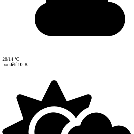
28/14 °C
pondělí
10. 8.