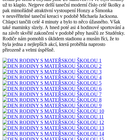
už to klaplo. Nejprve delší taneční moderní číslo celé školky a
pak mimořádně atraktivní vystoupení Honzy a Šimonka
v neuvěřitelné taneční kreaci v podobě Michaela Jacksona.
Chlapci tančili celé 4 minuty a bylo to něco úžasného. Však
také maminky slzely. A hned poté asi 4 hodinové sportování a
na závěr skvělé zakončení v podobě pěny hasičů ze Studénky.
Rodiče nám pomohli s úklidem stadionu a musím říci, že to
byla jedna z nejlepších akcí, která proběhla naprosto
přirozeně a velmi úspěšně.