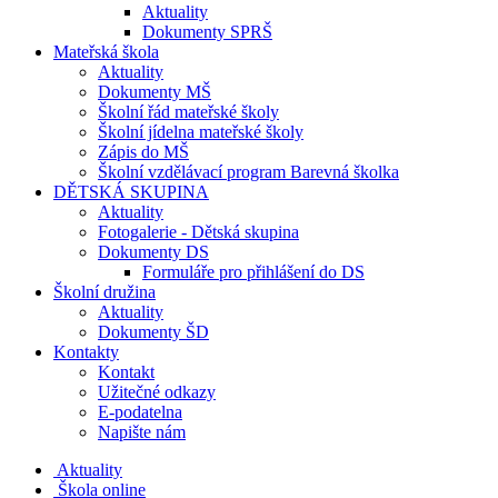
Aktuality
Dokumenty SPRŠ
Mateřská škola
Aktuality
Dokumenty MŠ
Školní řád mateřské školy
Školní jídelna mateřské školy
Zápis do MŠ
Školní vzdělávací program Barevná školka
DĚTSKÁ SKUPINA
Aktuality
Fotogalerie - Dětská skupina
Dokumenty DS
Formuláře pro přihlášení do DS
Školní družina
Aktuality
Dokumenty ŠD
Kontakty
Kontakt
Užitečné odkazy
E-podatelna
Napište nám
Aktuality
Škola online