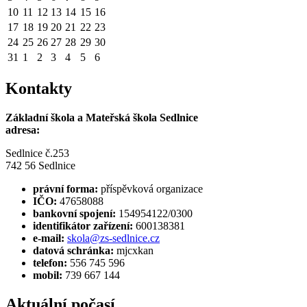
10
11
12
13
14
15
16
17
18
19
20
21
22
23
24
25
26
27
28
29
30
31
1
2
3
4
5
6
Kontakty
Základní škola a Mateřská škola Sedlnice
adresa:
Sedlnice č.253
742 56 Sedlnice
právní forma:
příspěvková organizace
IČO:
47658088
bankovní spojení:
154954122/0300
identifikátor zařízení:
600138381
e-mail:
skola@zs-sedlnice.cz
datová schránka:
mjcxkan
telefon:
556 745 596
mobil:
739 667 144
Aktuální počasí