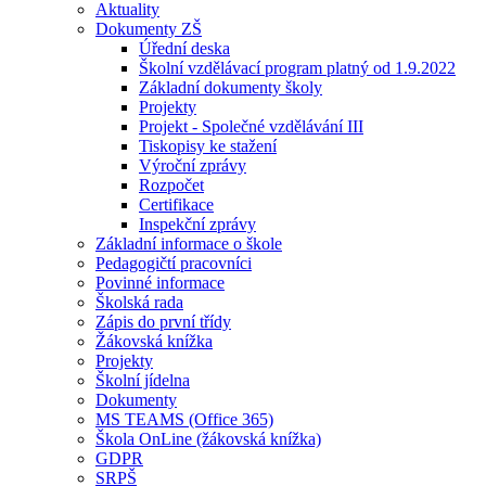
Aktuality
Dokumenty ZŠ
Úřední deska
Školní vzdělávací program platný od 1.9.2022
Základní dokumenty školy
Projekty
Projekt - Společné vzdělávání III
Tiskopisy ke stažení
Výroční zprávy
Rozpočet
Certifikace
Inspekční zprávy
Základní informace o škole
Pedagogičtí pracovníci
Povinné informace
Školská rada
Zápis do první třídy
Žákovská knížka
Projekty
Školní jídelna
Dokumenty
MS TEAMS (Office 365)
Škola OnLine (žákovská knížka)
GDPR
SRPŠ