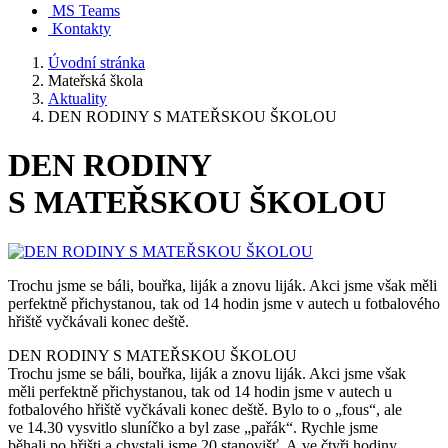
MS Teams
Kontakty
Úvodní stránka
Mateřská škola
Aktuality
DEN RODINY S MATEŘSKOU ŠKOLOU
DEN RODINY
S MATEŘSKOU ŠKOLOU
Trochu jsme se báli, bouřka, liják a znovu liják. Akci jsme však měli
perfektně přichystanou, tak od 14 hodin jsme v autech u fotbalového
hřiště vyčkávali konec deště.
DEN RODINY S MATEŘSKOU ŠKOLOU
Trochu jsme se báli, bouřka, liják a znovu liják. Akci jsme však
měli perfektně přichystanou, tak od 14 hodin jsme v autech u
fotbalového hřiště vyčkávali konec deště. Bylo to o „fous“, ale
ve 14.30 vysvitlo sluníčko a byl zase „pařák“. Rychle jsme
běhali po hřišti a chystali jsme 20 stanovišť. A ve čtyři hodiny