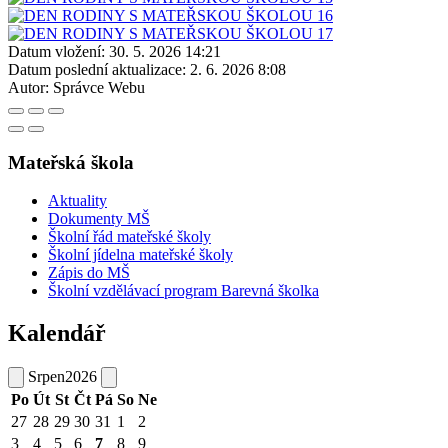
Datum vložení:
30. 5. 2026 14:21
Datum poslední aktualizace:
2. 6. 2026 8:08
Autor:
Správce Webu
Mateřská škola
Aktuality
Dokumenty MŠ
Školní řád mateřské školy
Školní jídelna mateřské školy
Zápis do MŠ
Školní vzdělávací program Barevná školka
Kalendář
Srpen
2026
Po
Út
St
Čt
Pá
So
Ne
27
28
29
30
31
1
2
3
4
5
6
7
8
9