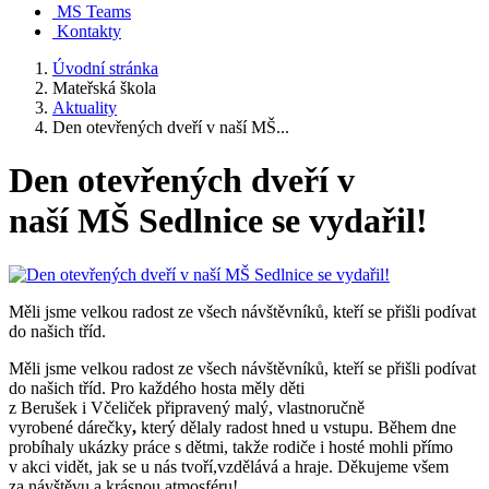
MS Teams
Kontakty
Úvodní stránka
Mateřská škola
Aktuality
Den otevřených dveří v naší MŠ...
Den otevřených dveří v
naší MŠ Sedlnice se vydařil!
Měli jsme velkou radost ze všech návštěvníků, kteří se přišli podívat
do našich tříd.
Měli jsme velkou radost ze všech návštěvníků, kteří se přišli podívat
do našich tříd. Pro každého hosta měly děti
z Berušek i Včeliček připravený malý, vlastnoručně
vyrobené dárečky
,
který dělaly radost hned u vstupu. Během dne
probíhaly ukázky práce s dětmi, takže rodiče i hosté mohli přímo
v akci vidět, jak se u nás tvoří,vzdělává a hraje. Děkujeme všem
za návštěvu a krásnou atmosféru!