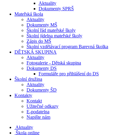
Aktuality
Dokumenty SPRŠ
Mateřská škola
Aktuality
Dokumenty MŠ
Školní řád mateřské školy
Školní jídelna mateřské školy
Zápis do MŠ
Školní vzdělávací program Barevná školka
DĚTSKÁ SKUPINA
Aktuality
Fotogalerie - Dětská skupina
Dokumenty DS
Formuláře pro přihlášení do DS
Školní družina
Aktuality
Dokumenty ŠD
Kontakty
Kontakt
Užitečné odkazy
E-podatelna
Napište nám
Aktuality
Škola online