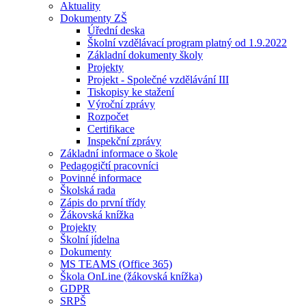
Aktuality
Dokumenty ZŠ
Úřední deska
Školní vzdělávací program platný od 1.9.2022
Základní dokumenty školy
Projekty
Projekt - Společné vzdělávání III
Tiskopisy ke stažení
Výroční zprávy
Rozpočet
Certifikace
Inspekční zprávy
Základní informace o škole
Pedagogičtí pracovníci
Povinné informace
Školská rada
Zápis do první třídy
Žákovská knížka
Projekty
Školní jídelna
Dokumenty
MS TEAMS (Office 365)
Škola OnLine (žákovská knížka)
GDPR
SRPŠ