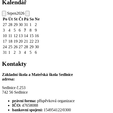
Kalendář
Srpen
2026
Po
Út
St
Čt
Pá
So
Ne
27
28
29
30
31
1
2
3
4
5
6
7
8
9
10
11
12
13
14
15
16
17
18
19
20
21
22
23
24
25
26
27
28
29
30
31
1
2
3
4
5
6
Kontakty
Základní škola a Mateřská škola Sedlnice
adresa:
Sedlnice č.253
742 56 Sedlnice
právní forma:
příspěvková organizace
IČO:
47658088
bankovní spojení:
154954122/0300