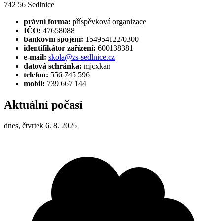
742 56 Sedlnice
právní forma:
příspěvková organizace
IČO:
47658088
bankovní spojení:
154954122/0300
identifikátor zařízení:
600138381
e-mail:
skola@zs-sedlnice.cz
datová schránka:
mjcxkan
telefon:
556 745 596
mobil:
739 667 144
Aktuální počasí
dnes, čtvrtek 6. 8. 2026