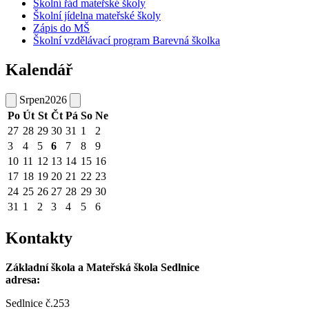
Školní řád mateřské školy
Školní jídelna mateřské školy
Zápis do MŠ
Školní vzdělávací program Barevná školka
Kalendář
Srpen
2026
Po
Út
St
Čt
Pá
So
Ne
27
28
29
30
31
1
2
3
4
5
6
7
8
9
10
11
12
13
14
15
16
17
18
19
20
21
22
23
24
25
26
27
28
29
30
31
1
2
3
4
5
6
Kontakty
Základní škola a Mateřská škola Sedlnice
adresa:
Sedlnice č.253