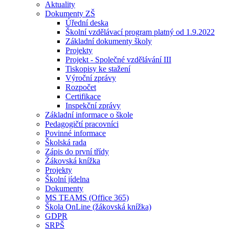
Aktuality
Dokumenty ZŠ
Úřední deska
Školní vzdělávací program platný od 1.9.2022
Základní dokumenty školy
Projekty
Projekt - Společné vzdělávání III
Tiskopisy ke stažení
Výroční zprávy
Rozpočet
Certifikace
Inspekční zprávy
Základní informace o škole
Pedagogičtí pracovníci
Povinné informace
Školská rada
Zápis do první třídy
Žákovská knížka
Projekty
Školní jídelna
Dokumenty
MS TEAMS (Office 365)
Škola OnLine (žákovská knížka)
GDPR
SRPŠ