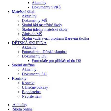
Aktuality
Dokumenty SPRŠ
Mateřská škola
Aktuality
Dokumenty MŠ
Školní řád mateřské školy
Školní jídelna mateřské školy
Zápis do MŠ
Školní vzdělávací program Barevná školka
DĚTSKÁ SKUPINA
Aktuality
Fotogalerie - Dětská skupina
Dokumenty DS
Formuláře pro přihlášení do DS
Školní družina
Aktuality
Dokumenty ŠD
Kontakty
Kontakt
Užitečné odkazy
E-podatelna
Napište nám
Aktuality
Škola online