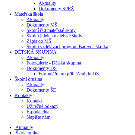
Aktuality
Dokumenty SPRŠ
Mateřská škola
Aktuality
Dokumenty MŠ
Školní řád mateřské školy
Školní jídelna mateřské školy
Zápis do MŠ
Školní vzdělávací program Barevná školka
DĚTSKÁ SKUPINA
Aktuality
Fotogalerie - Dětská skupina
Dokumenty DS
Formuláře pro přihlášení do DS
Školní družina
Aktuality
Dokumenty ŠD
Kontakty
Kontakt
Užitečné odkazy
E-podatelna
Napište nám
Aktuality
Škola online