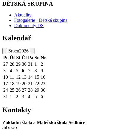
DĚTSKÁ SKUPINA
Aktuality
Fotogalerie - Dětská skupina
Dokumenty DS
Kalendář
Srpen
2026
Po
Út
St
Čt
Pá
So
Ne
27
28
29
30
31
1
2
3
4
5
6
7
8
9
10
11
12
13
14
15
16
17
18
19
20
21
22
23
24
25
26
27
28
29
30
31
1
2
3
4
5
6
Kontakty
Základní škola a Mateřská škola Sedlnice
adresa: