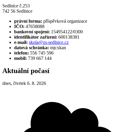
Sedlnice č.253
742 56 Sedlnice
právní forma:
příspěvková organizace
IČO:
47658088
bankovní spojení:
154954122/0300
identifikátor zařízení:
600138381
e-mail:
skola@zs-sedlnice.cz
datová schránka:
mjcxkan
telefon:
556 745 596
mobil:
739 667 144
Aktuální počasí
dnes, čtvrtek 6. 8. 2026