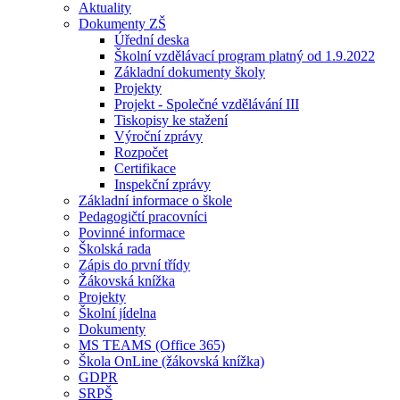
Aktuality
Dokumenty ZŠ
Úřední deska
Školní vzdělávací program platný od 1.9.2022
Základní dokumenty školy
Projekty
Projekt - Společné vzdělávání III
Tiskopisy ke stažení
Výroční zprávy
Rozpočet
Certifikace
Inspekční zprávy
Základní informace o škole
Pedagogičtí pracovníci
Povinné informace
Školská rada
Zápis do první třídy
Žákovská knížka
Projekty
Školní jídelna
Dokumenty
MS TEAMS (Office 365)
Škola OnLine (žákovská knížka)
GDPR
SRPŠ