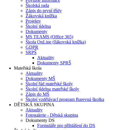
Povinné informace
Školská rada
Zápis do první třídy
Žákovská knížka
Projekty
Školní jídelna
Dokumenty
MS TEAMS (Office 365)
Škola OnLine (žákovská knížka)
GDPR
SRPŠ
Aktuality
Dokumenty SPRŠ
Mateřská škola
Aktuality
Dokumenty MŠ
Školní řád mateřské školy
Školní jídelna mateřské školy
Zápis do MŠ
Školní vzdělávací program Barevná školka
DĚTSKÁ SKUPINA
Aktuality
Fotogalerie - Dětská skupina
Dokumenty DS
Formuláře pro přihlášení do DS