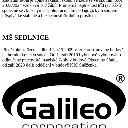
Základní škola je úplná základní škola, ve které se ve školním roce
2023/2024 vzdělává 167 žáků. Průměrná naplněnost tříd (17 žáků)
společně se zkušeným a spolupracujícím pedagogickým sborem
přispívá ke stabilitě a bezpečnosti školního prostředí.
MŠ SEDLNICE
Předškolní zařízení sídlí od 1. září 2009 v zrekonstruované budově
na horním konci vesnice. Od 1. září 2019 bylo nově vybudováno
odloučené pracoviště mateřské školy v budově Obecního úřadu,
od září 2023 další oddělení v budově KIC Sněženka.