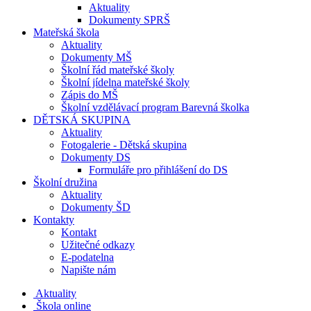
Aktuality
Dokumenty SPRŠ
Mateřská škola
Aktuality
Dokumenty MŠ
Školní řád mateřské školy
Školní jídelna mateřské školy
Zápis do MŠ
Školní vzdělávací program Barevná školka
DĚTSKÁ SKUPINA
Aktuality
Fotogalerie - Dětská skupina
Dokumenty DS
Formuláře pro přihlášení do DS
Školní družina
Aktuality
Dokumenty ŠD
Kontakty
Kontakt
Užitečné odkazy
E-podatelna
Napište nám
Aktuality
Škola online