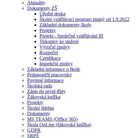
Aktuality
Dokumenty ZŠ
Úřední deska
Školní vzdělávací program platný od 1.9.2022
Základní dokumenty školy
Projekty
Projekt - Společné vzdělávání III
Tiskopisy ke stažení
Výroční zprávy
Rozpočet
Certifikace
Inspekční zprávy
Základní informace o škole
Pedagogičtí pracovníci
Povinné informace
Školská rada
Zápis do první třídy
Žákovská knížka
Projekty
Školní jídelna
Dokumenty
MS TEAMS (Office 365)
Škola OnLine (žákovská knížka)
GDPR
SRPŠ